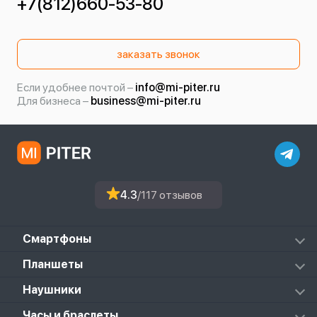
+7(812)660-53-80
заказать звонок
Если удобнее почтой –
info@mi-piter.ru
Для бизнеса –
business@mi-piter.ru
4.3
/117 отзывов
Смартфоны
Redmi
Планшеты
Redmi Note
Mi Pad 6S Pro
Наушники
Mi
Mi Pad 7
PocoPhone
Mi FlipBuds Pro
Часы и браслеты
Mi Pad 7 Pro