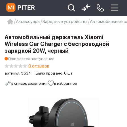
Аксессуары
Зарядные устройства
Автомобильные з
xiaomi
Xiaomi 13
xiaomi 13t
redmi 12c
Автомобильный держатель Xiaomi
Xiaomi 9 про
xiaomi redmi 12c
Wireless Car Charger с беспроводной
зарядкой 20W, черный
Ожидается поступление
0 отзывов
артикул:
5534
Было продано: 0 шт
в список сравнения
в избранное