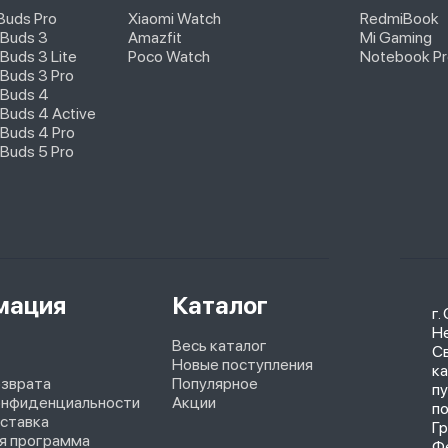
pBuds Pro
Xiaomi Watch
RedmiBook
 Buds 3
Amazfit
Mi Gaming
Buds 3 Lite
Poco Watch
Notebook Pr
Buds 3 Pro
 Buds 4
Buds 4 Active
Buds 4 Pro
Buds 5 Pro
мация
Каталог
г.
Не
Весь каталог
С
Новые поступления
ка
озврата
Популярное
п
онфиденциальности
Акции
п
оставка
Г
я программа
Ф