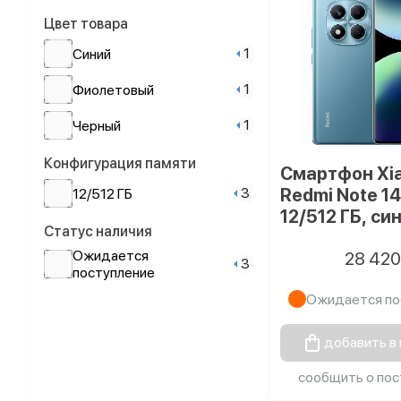
Цвет товара
1
Синий
1
Фиолетовый
1
Черный
Конфигурация памяти
Смартфон Xi
3
Redmi Note 14
12/512 ГБ
12/512 ГБ, си
Статус наличия
Ожидается
28 42
3
поступление
Ожидается по
добавить в
сообщить о пос