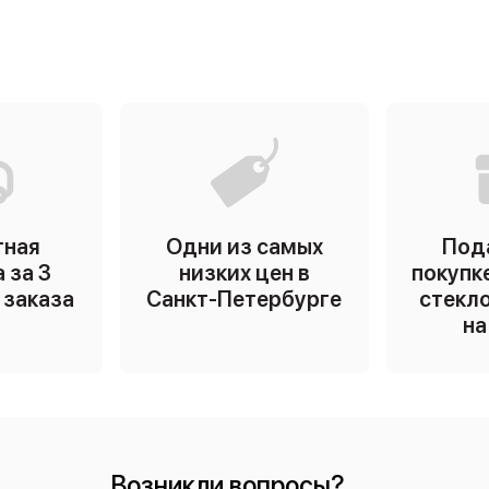
тная
Одни из самых
Под
 за 3
низких цен в
покупк
ь заказа
Санкт-Петербурге
стекло
на
Возникли вопросы?