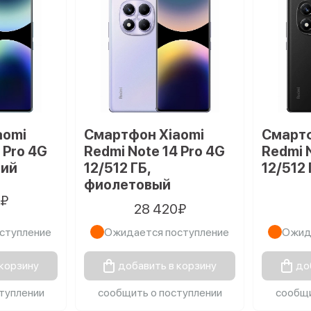
aomi
Смартфон Xiaomi
Смартф
 Pro 4G
Redmi Note 14 Pro 4G
Redmi 
ний
12/512 ГБ,
12/512
фиолетовый
0₽
28 420₽
ступление
Ожидается поступление
Ожид
 корзину
добавить в корзину
до
туплении
сообщить о поступлении
сообщи