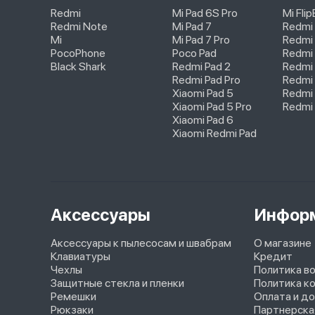
Redmi
Mi Pad 6S Pro
Mi Fli
Redmi Note
Mi Pad 7
Redmi
Mi
Mi Pad 7 Pro
Redmi 
PocoPhone
Poco Pad
Redmi 
Black Shark
Redmi Pad 2
Redmi
Redmi Pad Pro
Redmi 
Xiaomi Pad 5
Redmi 
Xiaomi Pad 5 Pro
Redmi 
Xiaomi Pad 6
Xiaomi Redmi Pad
Аксессуары
Инфор
Аксессуары к пылесосам и швабрам
О магазине
Клавиатуры
Кредит
Чехлы
Политика в
Защитные стекла и пленки
Политика к
Ремешки
Оплата и д
Рюкзаки
Партнерска