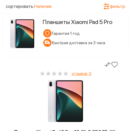
2
Черный
сортировать:
Наличие
фильтр
Конфигурация памяти
Планшеты Xiaomi Pad 5 Pro
2
6/128 ГБ
Гарантия 1 год
2
8/256 ГБ
Быстрая доставка за 3 часа
Статус наличия
4
Ожидается поступление
отзывов: 0