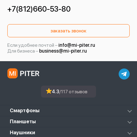
+7(812)660-53-80
заказать звонок
Если удобнее почтой –
info@mi-piter.ru
Для бизнеса –
business@mi-piter.ru
4.3
/117 отзывов
Смартфоны
Redmi
Планшеты
Redmi Note
Mi Pad 6S Pro
Наушники
Mi