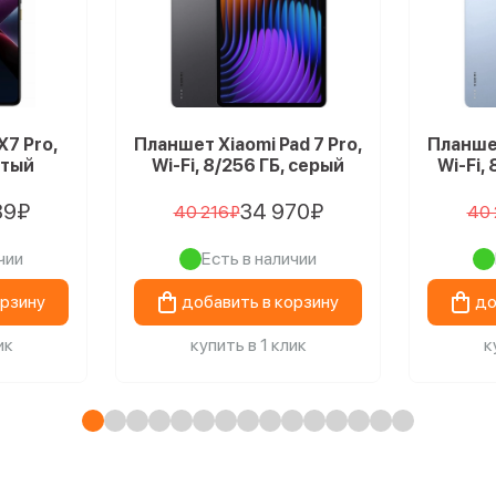
7 Pro,
Планшет Xiaomi Pad 7 Pro,
Планшет
лтый
Wi-Fi, 8/256 ГБ, серый
Wi-Fi,
89₽
34 970₽
40 216₽
40 
чии
Есть в наличии
орзину
добавить в корзину
до
ик
купить в 1 клик
к