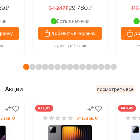
59₽
29 780₽
34 247₽
110
чии
Есть в наличии
орзину
добавить в корзину
до
ик
купить в 1 клик
к
Акции
посмотреть все
АКЦИЯ
АКЦИЯ
зывов: 0
отзывов: 0