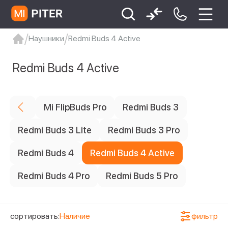
Наушники
Redmi Buds 4 Active
Цена
xiaomi
Xiaomi 13
xiaomi 13t
redmi 12c
Redmi Buds 4 Active
Xiaomi 9 про
xiaomi redmi 12c
Статус наличия
Mi FlipBuds Pro
Redmi Buds 3
1
Ожидается поступление
Redmi Buds 3 Lite
Redmi Buds 3 Pro
Redmi Buds 4
Redmi Buds 4 Active
Redmi Buds 4 Pro
Redmi Buds 5 Pro
сортировать:
Наличие
фильтр