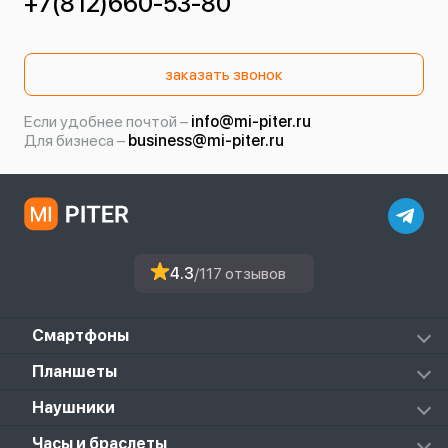
+7(812)660-53-80
заказать звонок
Если удобнее почтой –
info@mi-piter.ru
Для бизнеса –
business@mi-piter.ru
4.3
/117 отзывов
Смартфоны
Redmi
Планшеты
Redmi Note
Mi Pad 6S Pro
Наушники
Mi
Mi Pad 7
PocoPhone
Mi FlipBuds Pro
Часы и браслеты
Mi Pad 7 Pro
Black Shark