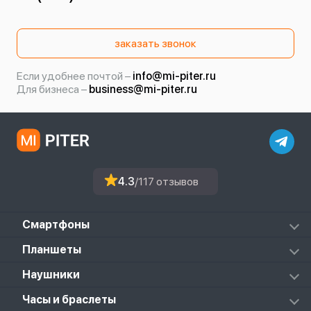
заказать звонок
Если удобнее почтой –
info@mi-piter.ru
Для бизнеса –
business@mi-piter.ru
4.3
/117 отзывов
Смартфоны
Redmi
Планшеты
Redmi Note
Mi Pad 6S Pro
Наушники
Mi
Mi Pad 7
PocoPhone
Mi FlipBuds Pro
Часы и браслеты
Mi Pad 7 Pro
Black Shark