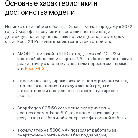
Основные характеристики и
достоинства модели
Новинка от китайского бренда Xiaomi вышла в продажу в 2022
году. Смартфон получил интересный внешний вид и
достойную начинку, но главные преимущества, по которым
стоит Poco X4 Pro купить, кроются внутри устройства:
AMOLED-дисплей Full HD+ с поддержкой DCI-P3 и
частотой обновления экрана 120 Гц обеспечивает яркую
реалистичную картинку с плавным переходом - прямо
как
Poco F4 GT
;
адаптивная регулировка яркости подстраивается под
степень освещенности окружающей среды и
автоматически настраивает подходящую яркость
экрана;
Snapdragon 695 5G совместно с графическим
процессором Adreno 619 показывает внушающие
результаты стабильной и энергоэффективной работы;
аккумулятор на 5000 мАч позволяет работать за
смартфоном круглые сутки без подзарядки;