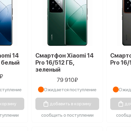
omi 14
Смартфон Xiaomi 14
Смартф
, белый
Pro 16/512 ГБ,
Pro 16/
зеленый
₽
79 910₽
ступление
Ожидается поступление
Ожид
 корзину
добавить в корзину
до
туплении
сообщить о поступлении
сообщи