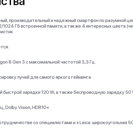
йства
венный, производительный и надежный смартфон по разумной ц
/1024 Гб встроенной памяти, а также 4 интересных цвета (че
истик.
тся:
n 8 Gen 3 с максимальной частотой 3,3 Гц.
ровку лучей для самого яркого гейминга.
 быстрой зарядки 120 W, а также беспроводную зарядку 50 
, Dolby Vision, HDR10+
трудничестве со специалистами и з Leica: широкоугольная 5