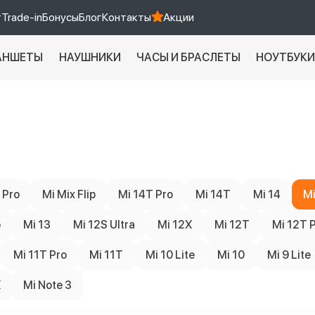
т
Trade-in
Бонусы
Блог
Контакты
Акции
АНШЕТЫ
НАУШНИКИ
ЧАСЫ И БРАСЛЕТЫ
НОУТБУК
Xiaomi 9 про
xiaomi redmi 12c
 Pro
Mi Mix Flip
Mi 14T Pro
Mi 14T
Mi 14
Mi
o
Mi 13
Mi 12S Ultra
Mi 12X
Mi 12T
Mi 12T 
Mi 11T Pro
Mi 11T
Mi 10 Lite
Mi 10
Mi 9 Lite
X
Mi Note 3