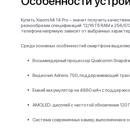
Особенности устро
Купить Xiaomi Mi 14 Pro – значит получить качест
разнообразии спецификаций: 12/16 Гб RAM и 256/512
телефона напрямую зависит от выбранных характер
Среди основных особенностей смартфона выделяю
Восьмиядерный процессор Qualcomm Snapdrago
Видеочип Adreno 750, поддерживающий трасси
Емкий аккумулятор на 4880 мАч с поддержкой
AMOLED-дисплей с частотой обновления 120 Гц
Система современных камер, выполненная в со