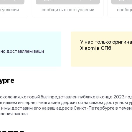
туплении
сообщить о поступлении
сообщи
У нас только оригин
Xiaomi в СПб
атно доставляем ваши
бурге
 поколения, который был представлен публике в конце 2023 г
Pro в нашем интернет-магазине держится на самом доступном 
, и мы доставим его на ваш адрес в Санкт-Петербурге в течен
ления заказа.