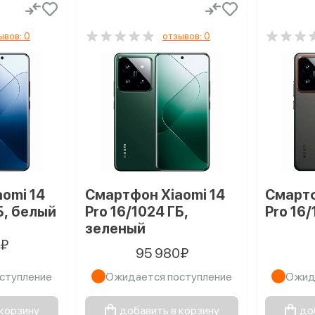
ывов: 0
отзывов: 0
omi 14
Смартфон Xiaomi 14
Смартф
Б, белый
Pro 16/1024 ГБ,
Pro 16/
зеленый
0₽
95 980₽
ступление
Ожидается поступление
Ожид
 корзину
добавить в корзину
до