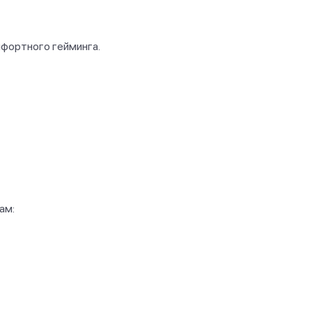
фортного гейминга.
ам: