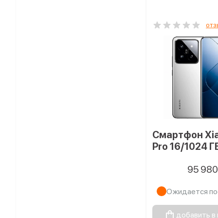
отз
Смартфон Xia
Pro 16/1024 Г
95 98
Ожидается по
добавить в