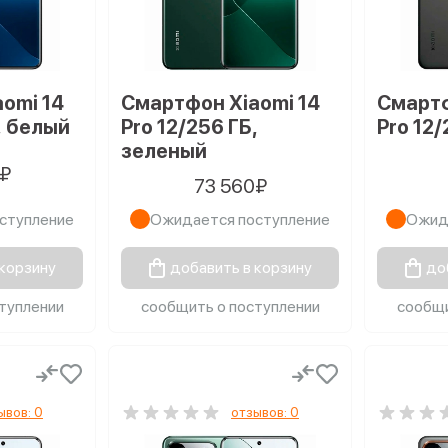
omi 14
Смартфон Xiaomi 14
Смартф
, белый
Pro 12/256 ГБ,
Pro 12
зеленый
0₽
73 560₽
ступление
Ожидается поступление
Ожид
 корзину
добавить в корзину
до
туплении
сообщить о поступлении
сообщи
ывов: 0
отзывов: 0