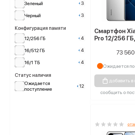
3
Зеленый
3
Черный
Конфигурация памяти
Смартфон Xia
Pro 12/256 ГБ
4
12/256 ГБ
4
16/512 ГБ
73 56
4
16/1 ТБ
Ожидается по
Статус наличия
добавить в
Ожидается
12
поступление
сообщить о пос
отз