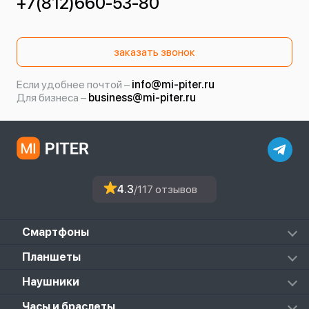
+7(812)660-53-80
заказать звонок
Если удобнее почтой –
info@mi-piter.ru
Для бизнеса –
business@mi-piter.ru
4.3
/117 отзывов
Смартфоны
Redmi
Планшеты
Redmi Note
Mi Pad 6S Pro
Наушники
Mi
Mi Pad 7
PocoPhone
Mi FlipBuds Pro
Часы и браслеты
Mi Pad 7 Pro
Black Shark