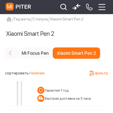
Гаджеты
Стилусы
Xiaomi Smart Pen 2
Цена
xiaomi
Xiaomi 13
xiaomi 13t
redmi 12c
Xiaomi Smart Pen 2
Xiaomi 9 про
xiaomi redmi 12c
Цвет товара
Mi Focus Pen
Xiaomi Smart Pen 2
1
Белый
Статус наличия
сортировать:
Наличие
фильтр
1
Ожидается поступление
Гарантия 1 год
Быстрая доставка за 3 часа