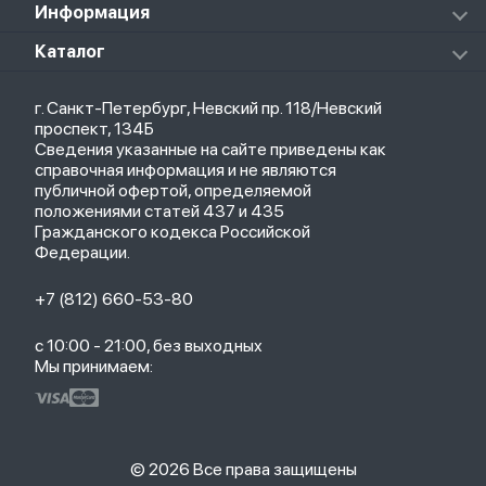
Xiaomi Redmi Pad
Аксессуары к пылесосам и швабрам
Информация
Роботы-пылесосы
Клавиатуры
Стерилизаторы
О магазине
Каталог
Чехлы
Стилусы
Кредит
Защитные стекла и пленки
Термометры
Весь каталог
Политика возврата
Ремешки
Товары для детей
г. Санкт-Петербург, Невский пр. 118/Невский
Новые поступления
Политика конфиденциальности
Рюкзаки
Саундбары
проспект, 134Б
Популярное
Оплата и доставка
Кабели
Мониторы
Сведения указанные на сайте приведены как
Акции
Партнерская программа
Зарядные устройства
ТВ-приставки
справочная информация и не являются
Гарантия
публичной офертой, определяемой
Обмен и возврат
положениями статей 437 и 435
Бонусы
Гражданского кодекса Российской
Trade-in
Федерации.
+7 (812) 660-53-80
с 10:00 - 21:00, без выходных
Мы принимаем:
© 2026 Все права защищены