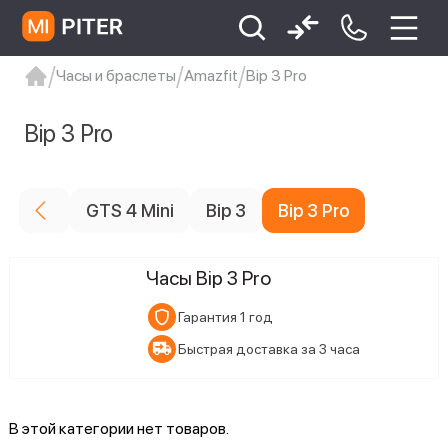
Часы и браслеты
Amazfit
Bip 3 Pro
xiaomi
Xiaomi 13
xiaomi 13t
redmi 12c
Bip 3 Pro
Xiaomi 9 про
xiaomi redmi 12c
GTS 4 Mini
Bip 3
Bip 3 Pro
Часы Bip 3 Pro
Гарантия 1 год
Быстрая доставка за 3 часа
В этой категории нет товаров.