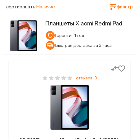
Конфигурация памяти
сортировать:
Наличие
фильтр
3
3/64 ГБ
Планшеты Xiaomi Redmi Pad
3
4/128 ГБ
Гарантия 1 год
3
6/128 ГБ
Быстрая доставка за 3 часа
Статус наличия
9
Ожидается поступление
отзывов: 0