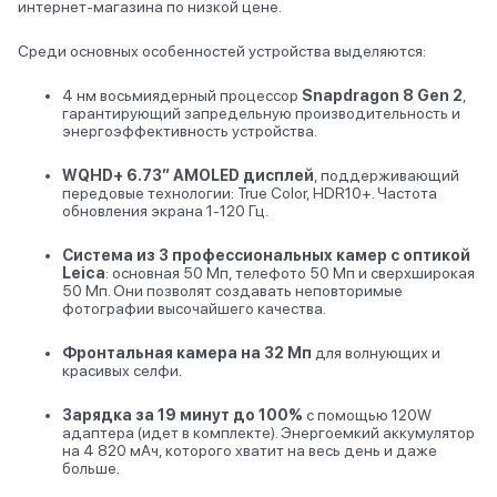
интернет-магазина по низкой цене.
Среди основных особенностей устройства выделяются:
4 нм восьмиядерный процессор
Snapdragon 8 Gen 2
,
гарантирующий запредельную производительность и
энергоэффективность устройства.
WQHD+ 6.73” AMOLED
дисплей
, поддерживающий
передовые технологии: True Color, HDR10+. Частота
обновления экрана 1-120 Гц.
Система из 3 профессиональных камер с оптикой
Leica
: основная 50 Мп, телефото 50 Мп и сверхширокая
50 Мп. Они позволят создавать неповторимые
фотографии высочайшего качества.
Фронтальная камера на 32 Мп
для волнующих и
красивых селфи.
Зарядка за 19 минут до 100%
с помощью 120W
адаптера (идет в комплекте). Энергоемкий аккумулятор
на 4 820 мАч, которого хватит на весь день и даже
больше.