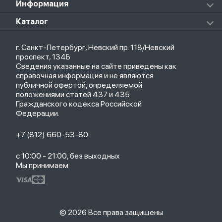
Аксессуары к пылесосам и швабрам
Информация
Роботы-пылесосы
Клавиатуры
Стерилизаторы
О магазине
Каталог
Чехлы
Стилусы
Кредит
Защитные стекла и пленки
Термометры
Весь каталог
Политика возврата
Ремешки
Товары для детей
г. Санкт-Петербург, Невский пр. 118/Невский
Новые поступления
Политика конфиденциальности
Рюкзаки
Саундбары
проспект, 134Б
Популярное
Оплата и доставка
Кабели
Мониторы
Сведения указанные на сайте приведены как
Акции
Партнерская программа
Зарядные устройства
ТВ-приставки
справочная информация и не являются
Гарантия
публичной офертой, определяемой
Обмен и возврат
положениями статей 437 и 435
Бонусы
Гражданского кодекса Российской
Trade-in
Федерации.
+7 (812) 660-53-80
с 10:00 - 21:00, без выходных
Мы принимаем:
© 2026 Все права защищены