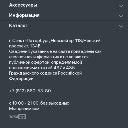
Redmi Buds 4 Active
Xiaomi Pad 5 Pro
Колонки
Аксессуары
Notebook Pro
Redmi Buds 4 Pro
Xiaomi Pad 6
Массажеры
Redmi Buds 5 Pro
Xiaomi Redmi Pad
Аксессуары к пылесосам и швабрам
Информация
Роботы-пылесосы
Клавиатуры
Стерилизаторы
О магазине
Каталог
Чехлы
Стилусы
Кредит
Защитные стекла и пленки
Термометры
Весь каталог
Политика возврата
Ремешки
Товары для детей
г. Санкт-Петербург, Невский пр. 118/Невский
Новые поступления
Политика конфиденциальности
Рюкзаки
Саундбары
проспект, 134Б
Популярное
Оплата и доставка
Кабели
Мониторы
Сведения указанные на сайте приведены как
Акции
Партнерская программа
Зарядные устройства
ТВ-приставки
справочная информация и не являются
Гарантия
публичной офертой, определяемой
Обмен и возврат
положениями статей 437 и 435
Бонусы
Гражданского кодекса Российской
Trade-in
Федерации.
+7 (812) 660-53-80
с 10:00 - 21:00, без выходных
Мы принимаем: