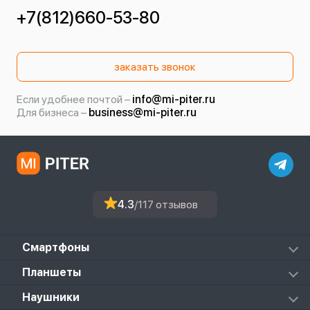
+7(812)660-53-80
заказать звонок
Если удобнее почтой –
info@mi-piter.ru
Для бизнеса –
business@mi-piter.ru
4.3
/117 отзывов
Смартфоны
Redmi
Планшеты
Redmi Note
Mi Pad 6S Pro
Наушники
Mi
Mi Pad 7