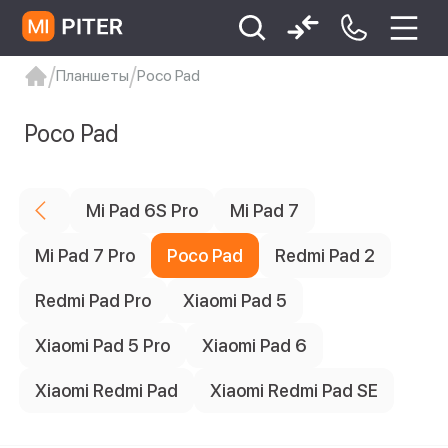
Планшеты
Poco Pad
xiaomi
Xiaomi 13
xiaomi 13t
redmi 12c
Цена
Poco Pad
Xiaomi 9 про
xiaomi redmi 12c
Mi Pad 6S Pro
Mi Pad 7
Диагональ
Mi Pad 7 Pro
Poco Pad
Redmi Pad 2
2
12.1"
Redmi Pad Pro
Xiaomi Pad 5
Цвет товара
1
Серый
Xiaomi Pad 5 Pro
Xiaomi Pad 6
1
Синий
Xiaomi Redmi Pad
Xiaomi Redmi Pad SE
Конфигурация памяти