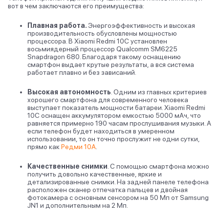
вот в чем заключаются его преимущества:
Плавная работа.
Энергоэффективность и высокая
производительность обусловлены мощностью
процессора. В Xiaomi Redmi 10C установлен
восьмиядерный процессор Qualcomm SM6225
Snapdragon 680. Благодаря такому оснащению
смартфон выдает крутые результаты, а вся система
работает плавно и без зависаний.
Высокая автономность
.
Одним из главных критериев
хорошего смартфона для современного человека
выступает показатель мощности батареи. Xiaomi Redmi
10C оснащен аккумулятором емкостью 5000 мАч, что
равняется примерно 190 часам прослушивания музыки. А
если телефон будет находиться в умеренном
использовании, то он точно прослужит не одни сутки,
прямо как
Редми 10А
.
Качественные снимки
.
С помощью смартфона можно
получить довольно качественные, яркие и
детализированные снимки. На задней панеле телефона
расположен сканер отпечатка пальцев и двойная
фотокамера с основным сенсором на 50 Мп от Samsung
JN1 и дополнительным на 2 Мп.