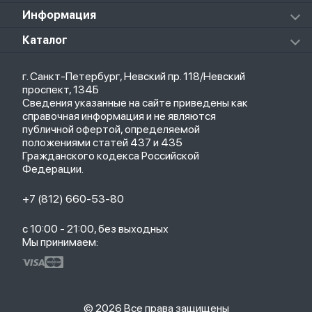
Массажеры
Redmi Buds 5 Pro
Xiaomi Redmi Pad
Аксессуары к пылесосам и швабрам
Информация
Роботы-пылесосы
Клавиатуры
Стерилизаторы
О магазине
Каталог
Чехлы
Стилусы
Кредит
Защитные стекла и пленки
Термометры
Весь каталог
Политика возврата
Ремешки
Товары для детей
г. Санкт-Петербург, Невский пр. 118/Невский
Новые поступления
Политика конфиденциальности
Рюкзаки
Саундбары
проспект, 134Б
Популярное
Оплата и доставка
Кабели
Мониторы
Сведения указанные на сайте приведены как
Акции
Партнерская программа
Зарядные устройства
ТВ-приставки
справочная информация и не являются
Гарантия
публичной офертой, определяемой
Обмен и возврат
положениями статей 437 и 435
Бонусы
Гражданского кодекса Российской
Trade-in
Федерации.
+7 (812) 660-53-80
с 10:00 - 21:00, без выходных
Мы принимаем:
© 2026 Все права защищены