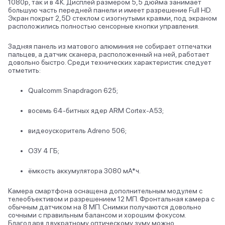
1080р, так и в 4К. Дисплей размером 5,5 дюйма занимает
большую часть передней панели и имеет разрешение Full HD.
Экран покрыт 2,5D стеклом с изогнутыми краями, под экраном
расположились полностью сенсорные кнопки управления.
Задняя панель из матового алюминия не собирает отпечатки
пальцев, а датчик сканера, расположенный на ней, работает
довольно быстро. Среди технических характеристик следует
отметить:
Qualcomm Snapdragon 625;
восемь 64-битных ядер ARM Cortex-A53;
видеоускоритель Adreno 506;
ОЗУ 4 ГБ;
ёмкость аккумулятора 3080 мA*ч.
Камера смартфона оснащена дополнительным модулем с
телеобъективом и разрешением 12 МП. Фронтальная камера с
обычным датчиком на 8 МП. Снимки получаются довольно
сочными с правильным балансом и хорошим фокусом.
Благодаря двукратному оптическому зуму можно