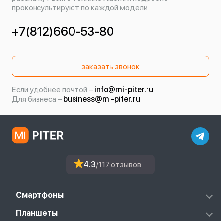
проконсультируют по каждой модели.
+7(812)660-53-80
заказать звонок
Если удобнее почтой –
info@mi-piter.ru
Для бизнеса –
business@mi-piter.ru
4.3
/117 отзывов
Смартфоны
Redmi
Планшеты