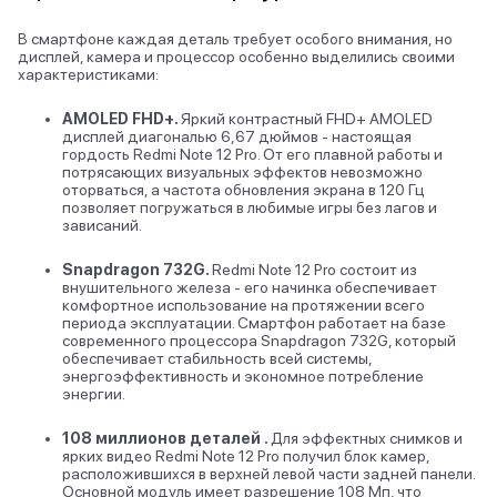
В смартфоне каждая деталь требует особого внимания, но
дисплей, камера и процессор особенно выделились своими
характеристиками:
AMOLED FHD+.
Яркий контрастный FHD+ AMOLED
дисплей диагональю 6,67 дюймов - настоящая
гордость Redmi Note 12 Pro. От его плавной работы и
потрясающих визуальных эффектов невозможно
оторваться, а частота обновления экрана в 120 Гц
позволяет погружаться в любимые игры без лагов и
зависаний.
Snapdragon 732G.
Redmi Note 12 Pro состоит из
внушительного железа - его начинка обеспечивает
комфортное использование на протяжении всего
периода эксплуатации. Смартфон работает на базе
современного процессора Snapdragon 732G, который
обеспечивает стабильность всей системы,
энергоэффективность и экономное потребление
энергии.
108 миллионов деталей .
Для эффектных снимков и
ярких видео Redmi Note 12 Pro получил блок камер,
расположившихся в верхней левой части задней панели.
Основной модуль имеет разрешение 108 Мп, что