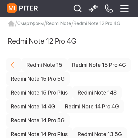
Смартфоны
Redmi Note
Redmi Note 12 Pro 4G
xiaomi
Xiaomi 13
xiaomi 13t
redmi 12c
Цена
Redmi Note 12 Pro 4G
Xiaomi 9 про
xiaomi redmi 12c
Redmi Note 15
Redmi Note 15 Pro 4G
Количество SIM-карт
Redmi Note 15 Pro 5G
12
Dual nano SIM
Redmi Note 15 Pro Plus
Redmi Note 14S
Процессор
Цвет товара
Redmi Note 14 4G
Redmi Note 14 Pro 4G
3
Голубой
Redmi Note 14 Pro 5G
3
Серый
Redmi Note 14 Pro Plus
Redmi Note 13 5G