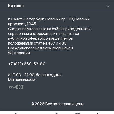
Клавиатуры
Стерилизаторы
О магазине
Каталог
Чехлы
Стилусы
Кредит
Защитные стекла и пленки
Термометры
Весь каталог
Политика возврата
Ремешки
Товары для детей
г. Санкт-Петербург, Невский пр. 118/Невский
Новые поступления
Политика конфиденциальности
Рюкзаки
Саундбары
проспект, 134Б
Популярное
Оплата и доставка
Кабели
Мониторы
Сведения указанные на сайте приведены как
Акции
Партнерская программа
Зарядные устройства
ТВ-приставки
справочная информация и не являются
Гарантия
публичной офертой, определяемой
Обмен и возврат
положениями статей 437 и 435
Бонусы
Гражданского кодекса Российской
Trade-in
Федерации.
+7 (812) 660-53-80
с 10:00 - 21:00, без выходных
Мы принимаем:
© 2026 Все права защищены