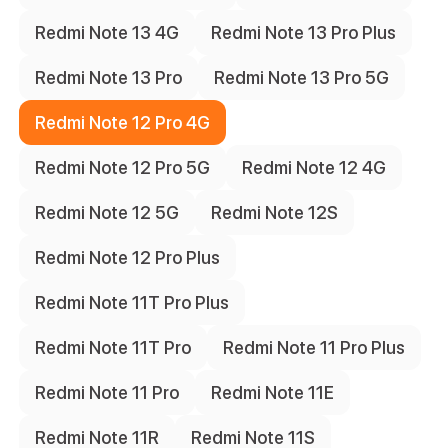
3
Белый
Redmi Note 13 4G
Redmi Note 13 Pro Plus
3
Звёздно-голубой
Redmi Note 13 Pro
Redmi Note 13 Pro 5G
Конфигурация памяти
4
6/128 ГБ
Redmi Note 12 Pro 4G
4
8/128 ГБ
Redmi Note 12 Pro 5G
Redmi Note 12 4G
4
8/256 ГБ
Redmi Note 12 5G
Redmi Note 12S
Статус наличия
Redmi Note 12 Pro Plus
12
Ожидается поступление
Redmi Note 11T Pro Plus
Redmi Note 11T Pro
Redmi Note 11 Pro Plus
Redmi Note 11 Pro
Redmi Note 11E
Redmi Note 11R
Redmi Note 11S