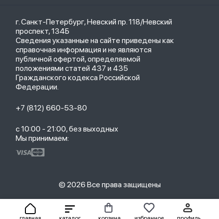
Кредит
Защитные стекла и пленки
Термометры
Весь каталог
Политика возврата
Ремешки
Товары для детей
г. Санкт-Петербург, Невский пр. 118/Невский
Новые поступления
Политика конфиденциальности
Рюкзаки
Саундбары
проспект, 134Б
Популярное
Оплата и доставка
Кабели
Мониторы
Сведения указанные на сайте приведены как
Акции
Партнерская программа
Зарядные устройства
ТВ-приставки
справочная информация и не являются
Гарантия
публичной офертой, определяемой
Обмен и возврат
положениями статей 437 и 435
Бонусы
Гражданского кодекса Российской
Trade-in
Федерации.
+7 (812) 660-53-80
с 10:00 - 21:00, без выходных
Мы принимаем:
© 2026 Все права защищены
главная
каталог
корзина
избранное
профиль