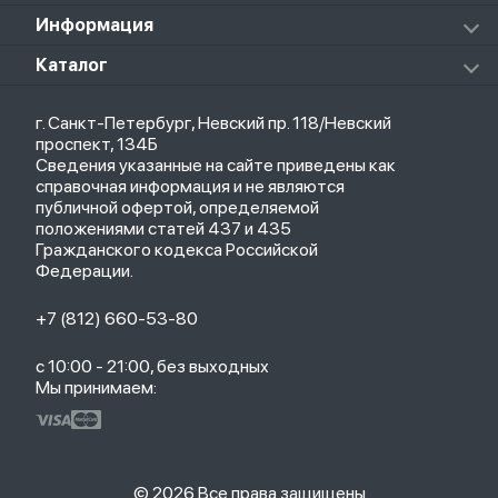
Массажеры
Redmi Buds 5 Pro
Xiaomi Redmi Pad
Аксессуары к пылесосам и швабрам
Информация
Роботы-пылесосы
Клавиатуры
Стерилизаторы
О магазине
Каталог
Чехлы
Стилусы
Кредит
Защитные стекла и пленки
Термометры
Весь каталог
Политика возврата
Ремешки
Товары для детей
г. Санкт-Петербург, Невский пр. 118/Невский
Новые поступления
Политика конфиденциальности
Рюкзаки
Саундбары
проспект, 134Б
Популярное
Оплата и доставка
Кабели
Мониторы
Сведения указанные на сайте приведены как
Акции
Партнерская программа
Зарядные устройства
ТВ-приставки
справочная информация и не являются
Гарантия
публичной офертой, определяемой
Обмен и возврат
положениями статей 437 и 435
Бонусы
Гражданского кодекса Российской
Trade-in
Федерации.
+7 (812) 660-53-80
с 10:00 - 21:00, без выходных
Мы принимаем:
© 2026 Все права защищены