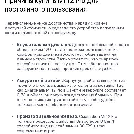
Причины купить Mi 12 Pro для
постоянного пользования
Перечисленные ниже достоинства, наряду с крайне
доступной стоимостью сделали это устройство популярным
среди пользователей по всему миру.
Внушительный дисплей.
Достаточно большой экран с
обновлением 120 Гц дает возможность выполнять с
комфортном для глаз абсолютно любые задачи на
данном устройстве. Важно отметить, что смартфон
способен снизить частоту до 1 Гц, чтобы полностью
разгрузить процессор, продлив срок его службы.
Аккуратный дизайн .
Корпус устройства выполнен из
прочного стекла, а рамка изготовлена из металла. Так
как диагональ Mi 12 Pro в Санкт-Петербурге составляет
6,73 дюймов, он получился достаточно большим. При
этом нет никаких трудностей в том, чтобы удобно
пользоваться телефоном одной рукой.
Производительное железо.
Смартфон Mi 12 Pro
получил процессор Qualcomm Snapdragon 8 Gen 1,
способного выдать стабильные 30 FPS в всех
современных играх.