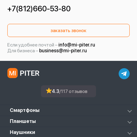
+7(812)660-53-80
заказать звонок
Если удобнее почтой –
info@mi-piter.ru
Для бизнеса –
business@mi-piter.ru
4.3
/117 отзывов
Смартфоны
Redmi
Планшеты
Redmi Note
Mi Pad 6S Pro
Наушники
Mi