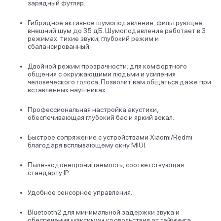
зарядный футляр.
Гибридное активное шумоподавление, фильтрующее
внешний шум до 35 дБ. Шумоподавление работает в 3
режимах: тихие звуки, глубокий режим и
сбалансированный.
Двойной режим прозрачности: для комфортного
общения с окружающими людьми и усиления
человеческого голоса. Позволит вам общаться даже при
вставленных наушниках.
Профессиональная настройка акустики,
обеспечивающая глубокий бас и яркий вокал.
Быстрое сопряжение с устройствами Xiaomi/Redmi
благодаря всплывающему окну MIUI.
Пыле-водонепроницаемость, соответствующая
стандарту IP
Удобное сенсорное управления.
Bluetooth2 для минимальной задержки звука и
обеспечения максимум удовольствия от гейминга.