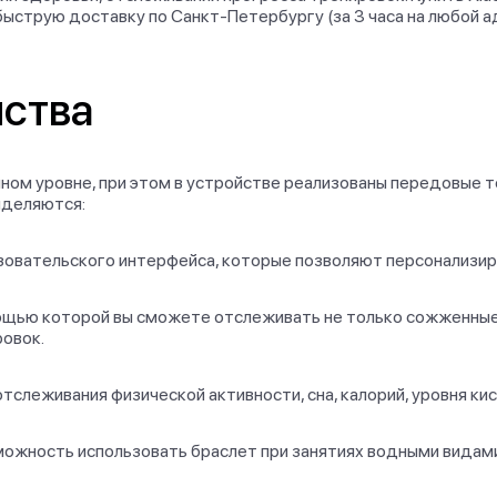
ыструю доставку по Санкт-Петербургу (за 3 часа на любой ад
йства
пном уровне, при этом в устройстве реализованы передовые т
ыделяются:
зовательского интерфейса, которые позволяют персонализир
щью которой вы сможете отслеживать не только сожженные 
овок.
слеживания физической активности, сна, калорий, уровня кис
жность использовать браслет при занятиях водными видами