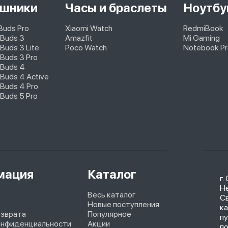
шники
Часы и браслеты
Ноутбу
pBuds Pro
Xiaomi Watch
RedmiBook
 Buds 3
Amazfit
Mi Gaming
Buds 3 Lite
Poco Watch
Notebook Pr
Buds 3 Pro
 Buds 4
Buds 4 Active
Buds 4 Pro
Buds 5 Pro
мация
Каталог
г.
Не
Весь каталог
С
Новые поступления
ка
озврата
Популярное
п
онфиденциальности
Акции
п