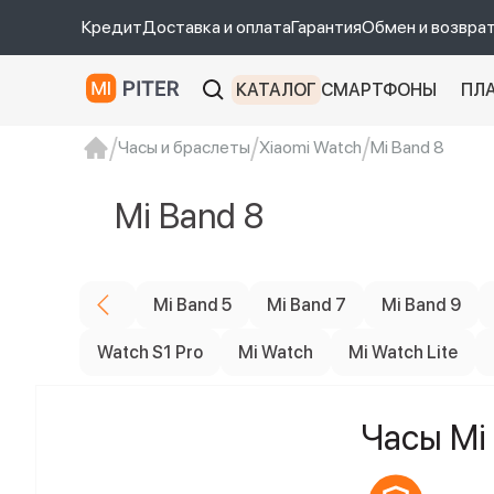
Кредит
Доставка и оплата
Гарантия
Обмен и возвра
КАТАЛОГ
СМАРТФОНЫ
ПЛ
Часы и браслеты
Xiaomi Watch
Mi Band 8
xiaomi
Xiaomi 13
xiaomi 13t
redmi 12c
Mi Band 8
Mi Band 5
Mi Band 7
Mi Band 9
Watch S1 Pro
Mi Watch
Mi Watch Lite
Часы Mi