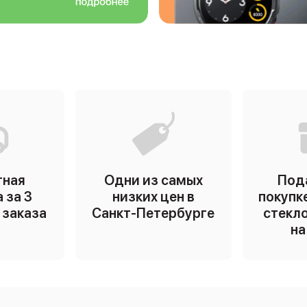
тная
Одни из самых
Под
 за 3
низких цен в
покупк
ь заказа
Санкт-Петербурге
стекло
на