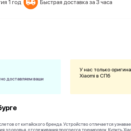
ия 1 год
Быстрая доставка за 3 часа
У нас только оригин
Xiaomi в СПб
атно доставляем ваши
бурге
аслетов от китайского бренда. Устройство отличается узнав
я здоровья, отслеживания прогресса тренировок. Купить Xia