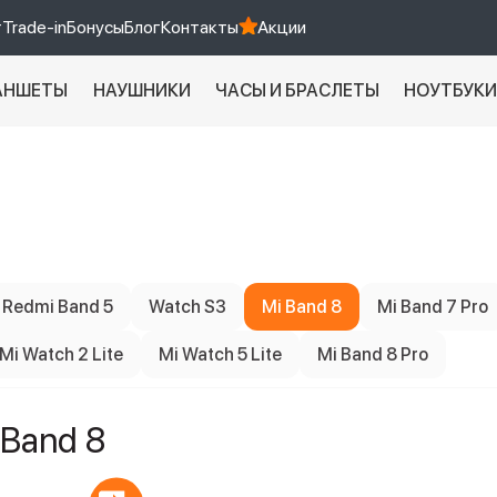
т
Trade-in
Бонусы
Блог
Контакты
Акции
АНШЕТЫ
НАУШНИКИ
ЧАСЫ И БРАСЛЕТЫ
НОУТБУК
Xiaomi 9 про
xiaomi redmi 12c
Redmi Band 5
Watch S3
Mi Band 8
Mi Band 7 Pro
Mi Watch 2 Lite
Mi Watch 5 Lite
Mi Band 8 Pro
 Band 8