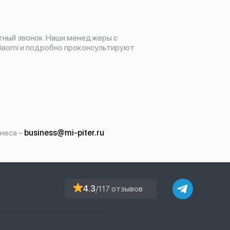
тный звонок. Наши менеджеры с
iaomi и подробно проконсультируют
неса –
business@mi-piter.ru
4.3
/117 отзывов