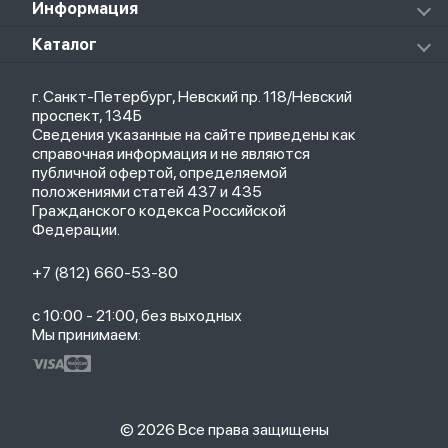
Аксессуары к пылесосам и швабрам
Информация
Роботы-пылесосы
Клавиатуры
Стерилизаторы
О магазине
Каталог
Чехлы
Стилусы
Кредит
Защитные стекла и пленки
Термометры
Весь каталог
Политика возврата
Ремешки
Товары для детей
г. Санкт-Петербург, Невский пр. 118/Невский
Новые поступления
Политика конфиденциальности
Рюкзаки
Саундбары
проспект, 134Б
Популярное
Оплата и доставка
Кабели
Мониторы
Сведения указанные на сайте приведены как
Акции
Партнерская программа
Зарядные устройства
ТВ-приставки
справочная информация и не являются
Гарантия
публичной офертой, определяемой
Обмен и возврат
положениями статей 437 и 435
Бонусы
Гражданского кодекса Российской
Trade-in
Федерации.
+7 (812) 660-53-80
с 10:00 - 21:00, без выходных
Мы принимаем:
© 2026 Все права защищены