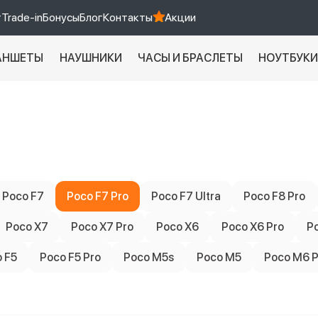
т
Trade-in
Бонусы
Блог
Контакты
Акции
АНШЕТЫ
НАУШНИКИ
ЧАСЫ И БРАСЛЕТЫ
НОУТБУК
Xiaomi 9 про
xiaomi redmi 12c
Poco F7
Poco F7 Pro
Poco F7 Ultra
Poco F8 Pro
Poco X7
Poco X7 Pro
Poco X6
Poco X6 Pro
P
 F5
Poco F5 Pro
Poco M5s
Poco M5
Poco M6 P