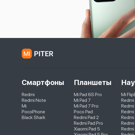
Смартфоны
Планшеты
Нау
Redmi
Mi Pad 6S Pro
Mi Fli
Redmi Note
Mi Pad 7
Redmi
Mi
Mi Pad 7 Pro
Redmi 
PocoPhone
Poco Pad
Redmi 
Black Shark
Redmi Pad 2
Redmi
Redmi Pad Pro
Redmi 
Xiaomi Pad 5
Redmi 
Xiaomi Pad 5 Pro
Redmi 