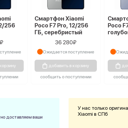
aomi
Смартфон Xiaomi
Смартф
12/256
Poco F7 Pro, 12/256
Poco F7
ГБ, серебристый
голубо
0₽
36 280₽
ступление
Ожидается поступление
Ожид
 корзину
добавить в корзину
до
туплении
сообщить о поступлении
сообщи
У нас только оригин
Xiaomi в СПб
атно доставляем ваши