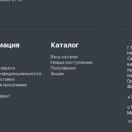
мация
Каталог
г.
Не
Весь каталог
С
Новые поступления
ка
озврата
Популярное
п
онфиденциальности
Акции
п
оставка
Г
я программа
Ф
зврат
+
с 
М