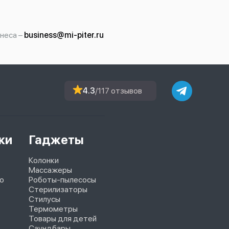
неса –
business@mi-piter.ru
4.3
/117 отзывов
ки
Гаджеты
Колонки
Массажеры
o
Роботы-пылесосы
Стерилизаторы
Стилусы
Термометры
Товары для детей
Саундбары