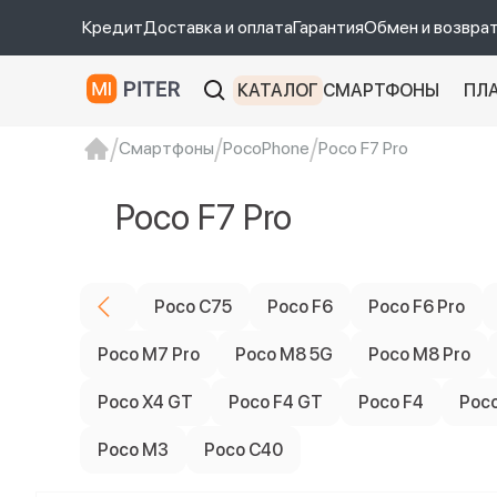
Кредит
Доставка и оплата
Гарантия
Обмен и возвра
КАТАЛОГ
СМАРТФОНЫ
ПЛ
Смартфоны
PocoPhone
Poco F7 Pro
xiaomi
Xiaomi 13
xiaomi 13t
redmi 12c
Poco F7 Pro
Poco C75
Poco F6
Poco F6 Pro
Poco M7 Pro
Poco M8 5G
Poco M8 Pro
Poco X4 GT
Poco F4 GT
Poco F4
Poco
Poco M3
Poco C40