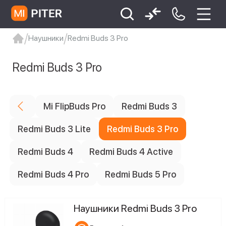
Наушники
Redmi Buds 3 Pro
xiaomi
Xiaomi 13
xiaomi 13t
redmi 12c
Redmi Buds 3 Pro
Xiaomi 9 про
xiaomi redmi 12c
Mi FlipBuds Pro
Redmi Buds 3
Redmi Buds 3 Lite
Redmi Buds 3 Pro
Redmi Buds 4
Redmi Buds 4 Active
Redmi Buds 4 Pro
Redmi Buds 5 Pro
Наушники Redmi Buds 3 Pro