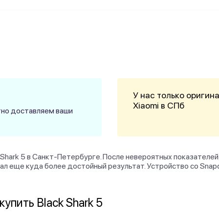
У нас только оригин
Xiaomi в СПб
атно доставляем ваши
k Shark 5 в Санкт-Петербурге. После невероятных показател
ал еще куда более достойный результат. Устройство со Snapd
упить Black Shark 5