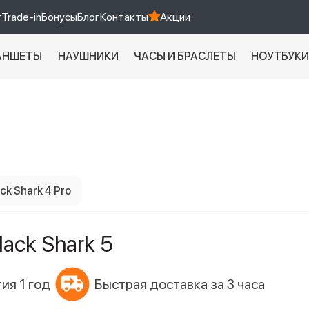
т
Trade-in
Бонусы
Блог
Контакты
Акции
АНШЕТЫ
НАУШНИКИ
ЧАСЫ И БРАСЛЕТЫ
НОУТБУК
Xiaomi 9 про
xiaomi redmi 12c
ck Shark 4 Pro
lack Shark 5
ия 1 год
Быстрая доставка за 3 часа