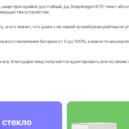
, смартфон крайне достойный, да, Snapdragon 870 тянет абсо
еимущества устройства:
, а это значит, что даже с не самой лучшей реакцией мы не у
 на восстановление батареи от 0 до 100%, а емкости аккумул
 игр, благодаря чему получается адаптировать все по своим 