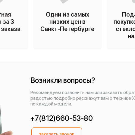
тная
Одни из самых
Под
 за 3
низких цен в
покупк
ь заказа
Санкт-Петербурге
стекло
на
Возникли вопросы?
Рекомендуем позвонить нам или заказать обра
радостью подробно расскажут вам о технике X
по каждой модели.
+7(812)660-53-80
заказать звонок