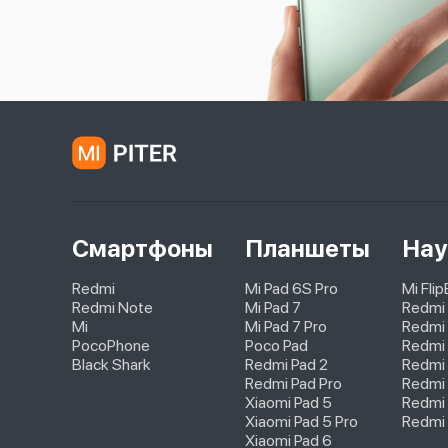
Смартфоны
Планшеты
Нау
Redmi
Mi Pad 6S Pro
Mi Fli
Redmi Note
Mi Pad 7
Redmi
Mi
Mi Pad 7 Pro
Redmi 
PocoPhone
Poco Pad
Redmi 
Black Shark
Redmi Pad 2
Redmi
Redmi Pad Pro
Redmi 
Xiaomi Pad 5
Redmi 
Xiaomi Pad 5 Pro
Redmi 
Xiaomi Pad 6