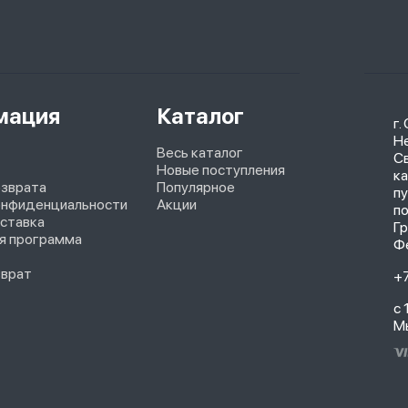
мация
Каталог
г.
Не
Весь каталог
С
Новые поступления
ка
озврата
Популярное
п
онфиденциальности
Акции
п
оставка
Г
я программа
Ф
зврат
+
с 
М