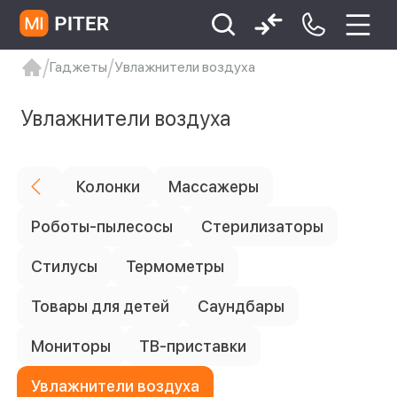
Гаджеты
Увлажнители воздуха
xiaomi
Xiaomi 13
xiaomi 13t
redmi 12c
Увлажнители воздуха
Xiaomi 9 про
xiaomi redmi 12c
Колонки
Массажеры
Роботы-пылесосы
Стерилизаторы
Стилусы
Термометры
Товары для детей
Саундбары
Мониторы
ТВ-приставки
Увлажнители воздуха