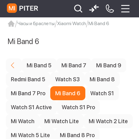
Часы и браслеты
Xiaomi Watch
Mi Band 6
Цена
xiaomi
Xiaomi 13
xiaomi 13t
redmi 12c
Mi Band 6
Xiaomi 9 про
xiaomi redmi 12c
Статус наличия
Mi Band 5
Mi Band 7
Mi Band 9
1
Ожидается поступление
Redmi Band 5
Watch S3
Mi Band 8
Mi Band 7 Pro
Mi Band 6
Watch S1
Watch S1 Active
Watch S1 Pro
Mi Watch
Mi Watch Lite
Mi Watch 2 Lite
Mi Watch 5 Lite
Mi Band 8 Pro