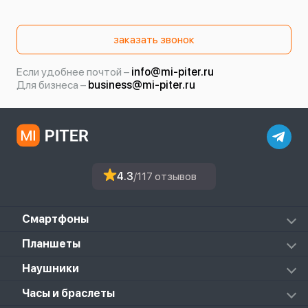
заказать звонок
Если удобнее почтой –
info@mi-piter.ru
Для бизнеса –
business@mi-piter.ru
4.3
/117 отзывов
Смартфоны
Redmi
Планшеты
Redmi Note
Mi Pad 6S Pro
Наушники
Mi
Mi Pad 7
PocoPhone
Mi FlipBuds Pro
Часы и браслеты
Mi Pad 7 Pro
Black Shark
Redmi Buds 3
Poco Pad