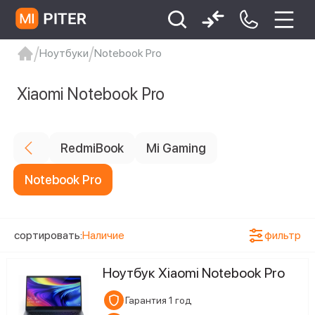
Ноутбуки
Notebook Pro
Цена
xiaomi
Xiaomi 13
xiaomi 13t
redmi 12c
Xiaomi Notebook Pro
Xiaomi 9 про
xiaomi redmi 12c
Статус наличия
RedmiBook
Mi Gaming
2
Ожидается поступление
Notebook Pro
сортировать:
Наличие
фильтр
Ноутбук Xiaomi Notebook Pro
Гарантия 1 год