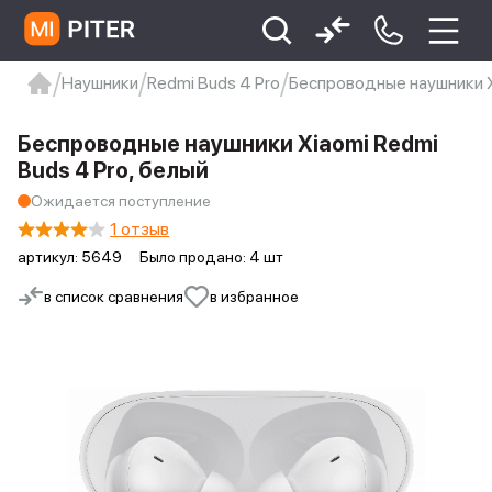
Наушники
Redmi Buds 4 Pro
Беспроводные наушники Xi
xiaomi
Xiaomi 13
xiaomi 13t
redmi 12c
Беспроводные наушники Xiaomi Redmi
Xiaomi 9 про
xiaomi redmi 12c
Buds 4 Pro, белый
Ожидается поступление
1 отзыв
артикул:
5649
Было продано: 4 шт
в список сравнения
в избранное