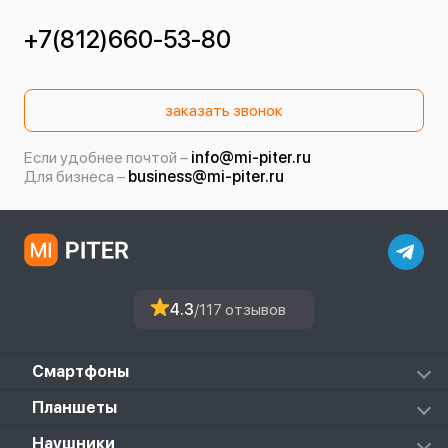
+7(812)660-53-80
заказать звонок
Если удобнее почтой –
info@mi-piter.ru
Для бизнеса –
business@mi-piter.ru
4.3
/117 отзывов
Смартфоны
Redmi
Планшеты
Redmi Note
Mi Pad 6S Pro
Наушники
Mi