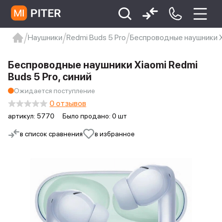
Наушники
Redmi Buds 5 Pro
Беспроводные наушники Xi
xiaomi
Xiaomi 13
xiaomi 13t
redmi 12c
Беспроводные наушники Xiaomi Redmi
Xiaomi 9 про
xiaomi redmi 12c
Buds 5 Pro, синий
Ожидается поступление
0 отзывов
артикул:
5770
Было продано: 0 шт
в список сравнения
в избранное