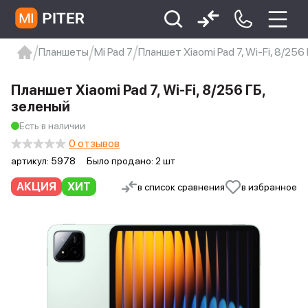
Планшеты
Mi Pad 7
Планшет Xiaomi Pad 7, Wi-Fi, 8/256
xiaomi
Xiaomi 13
xiaomi 13t
redmi 12c
Планшет Xiaomi Pad 7, Wi-Fi, 8/256 ГБ,
Xiaomi 9 про
xiaomi redmi 12c
зеленый
Есть в наличии
0 отзывов
артикул:
5978
Было продано: 2 шт
АКЦИЯ
ХИТ
в список сравнения
в избранное