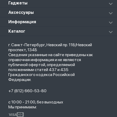
RedmiBook
Гаджеты
Poco Watch
Redmi Buds 4
Xiaomi Pad 5
Mi Gaming
Redmi Buds 4 Active
Xiaomi Pad 5 Pro
Колонки
Аксессуары
Notebook Pro
Redmi Buds 4 Pro
Xiaomi Pad 6
Массажеры
Redmi Buds 5 Pro
Xiaomi Redmi Pad
Аксессуары к пылесосам и швабрам
Информация
Роботы-пылесосы
Клавиатуры
Стерилизаторы
О магазине
Каталог
Чехлы
Стилусы
Кредит
Защитные стекла и пленки
Термометры
Весь каталог
Политика возврата
Ремешки
Товары для детей
г. Санкт-Петербург, Невский пр. 118/Невский
Новые поступления
Политика конфиденциальности
Рюкзаки
Саундбары
проспект, 134Б
Популярное
Оплата и доставка
Кабели
Мониторы
Сведения указанные на сайте приведены как
Акции
Партнерская программа
Зарядные устройства
ТВ-приставки
справочная информация и не являются
Гарантия
публичной офертой, определяемой
Обмен и возврат
положениями статей 437 и 435
Бонусы
Гражданского кодекса Российской
Trade-in
Федерации.
+7 (812) 660-53-80
с 10:00 - 21:00, без выходных
Мы принимаем: