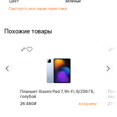
Цвет
зеленый
Смотреть все характеристики
Похожие товары
Планшет Xiaomi Pad 7, Wi-Fi, 8/256 ГБ,
План
голубой
сер
26 480₽
в корзину
27 1