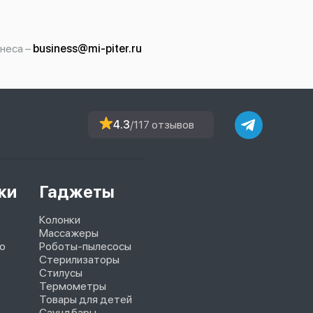
неса –
business@mi-piter.ru
4.3
/117 отзывов
ки
Гаджеты
Колонки
Массажеры
o
Роботы-пылесосы
Стерилизаторы
Стилусы
Термометры
Товары для детей
Саундбары