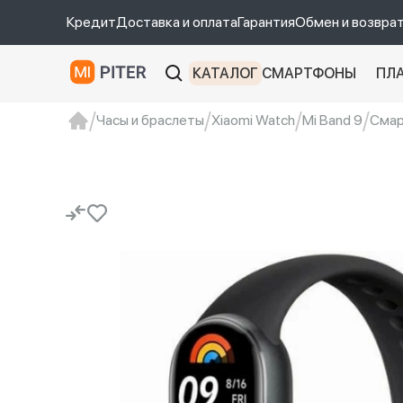
Кредит
Доставка и оплата
Гарантия
Обмен и возвра
КАТАЛОГ
СМАРТФОНЫ
ПЛ
Часы и браслеты
Xiaomi Watch
Mi Band 9
Смар
xiaomi
Xiaomi 13
xiaomi 13t
redmi 12c