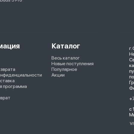
мация
Каталог
г.
Не
Весь каталог
С
Новые поступления
ка
озврата
Популярное
п
онфиденциальности
Акции
п
оставка
Г
я программа
Ф
зврат
+
с 
М