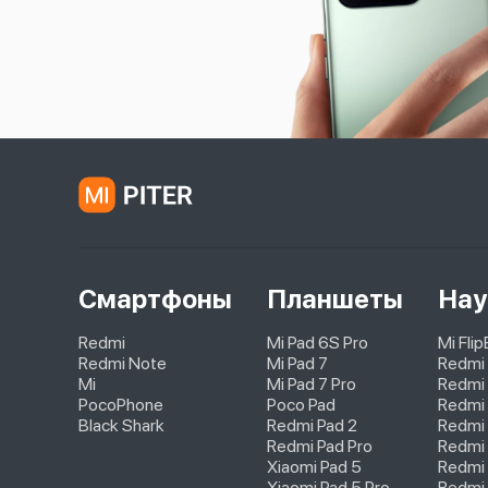
Смартфоны
Планшеты
Нау
Redmi
Mi Pad 6S Pro
Mi Fli
Redmi Note
Mi Pad 7
Redmi
Mi
Mi Pad 7 Pro
Redmi 
PocoPhone
Poco Pad
Redmi 
Black Shark
Redmi Pad 2
Redmi
Redmi Pad Pro
Redmi 
Xiaomi Pad 5
Redmi 
Xiaomi Pad 5 Pro
Redmi 