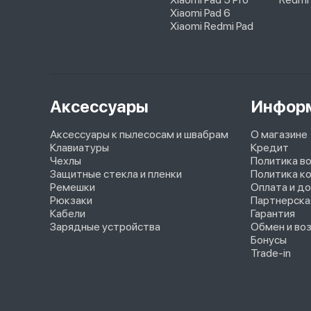
Xiaomi Pad 6
Xiaomi Redmi Pad
Аксессуары
Инфор
Аксессуары к пылесосам и швабрам
О магазине
Клавиатуры
Кредит
Чехлы
Политика в
Защитные стекла и пленки
Политика к
Ремешки
Оплата и д
Рюкзаки
Партнерска
Кабели
Гарантия
Зарядные устройства
Обмен и во
Бонусы
Trade-in