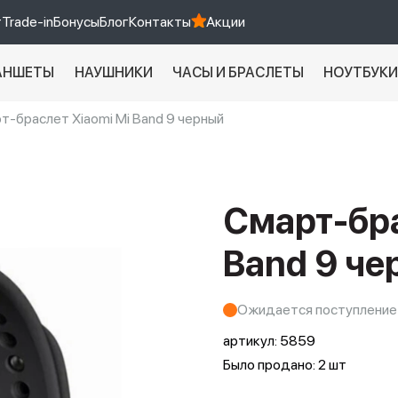
т
Trade-in
Бонусы
Блог
Контакты
Акции
АНШЕТЫ
НАУШНИКИ
ЧАСЫ И БРАСЛЕТЫ
НОУТБУК
т-браслет Xiaomi Mi Band 9 черный
Xiaomi 9 про
xiaomi redmi 12c
Смарт-бра
Band 9 че
Ожидается поступление
артикул:
5859
Было продано: 2 шт