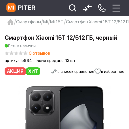
Смартфоны
Mi
Mi 15T
Смартфон Xiaomi 15T 12/512 Г
xiaomi
Xiaomi 13
xiaomi 13t
redmi 12c
Смартфон Xiaomi 15T 12/512 ГБ, черный
Xiaomi 9 про
xiaomi redmi 12c
Есть в наличии
0 отзывов
артикул:
5964
Было продано: 13 шт
АКЦИЯ
ХИТ
в список сравнения
в избранное