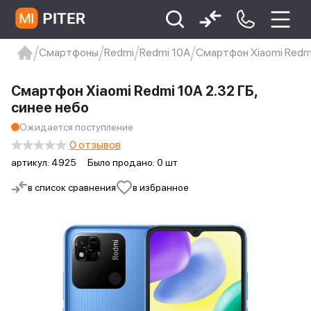
Смартфоны
Redmi
Redmi 10A
Смартфон Xiaomi Redmi
xiaomi
Xiaomi 13
xiaomi 13t
redmi 12c
Смартфон Xiaomi Redmi 10A 2.32 ГБ,
Xiaomi 9 про
xiaomi redmi 12c
синее небо
Ожидается поступление
0 отзывов
артикул:
4925
Было продано: 0 шт
в список сравнения
в избранное