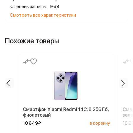
Степень защиты
IP68
Смотреть все характеристики
Похожие товары
Смартфон Xiaomi Redmi 14C, 8.256 Гб,
Смар
фиолетовый
зел
10 849₽
в корзину
10 2