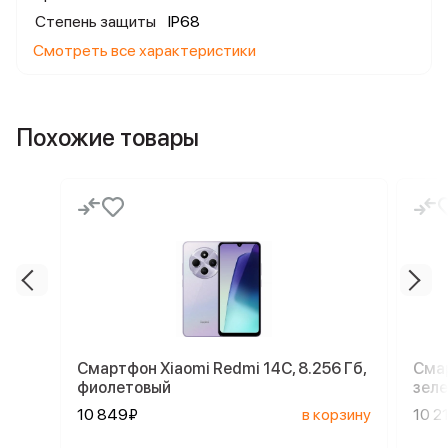
Степень защиты
IP68
Смотреть все характеристики
Похожие товары
Смартфон Xiaomi Redmi 14C, 8.256 Гб,
Смар
фиолетовый
зел
10 849₽
в корзину
10 2