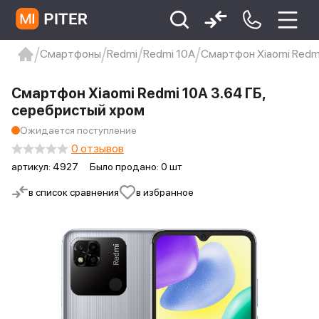
Смартфоны
Redmi
Redmi 10A
Смартфон Xiaomi Redmi
xiaomi
Xiaomi 13
xiaomi 13t
redmi 12c
Смартфон Xiaomi Redmi 10A 3.64 ГБ,
Xiaomi 9 про
xiaomi redmi 12c
серебристый хром
Ожидается поступление
0 отзывов
артикул:
4927
Было продано: 0 шт
в список сравнения
в избранное