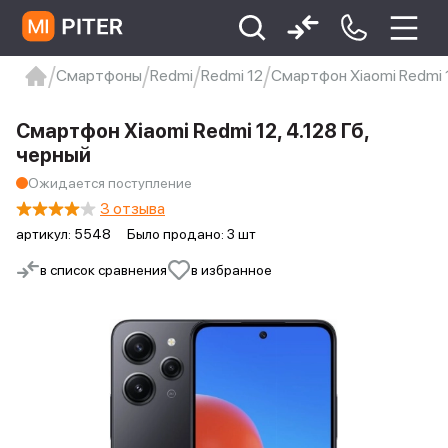
Смартфоны
Redmi
Redmi 12
Смартфон Xiaomi Redmi 1
xiaomi
Xiaomi 13
xiaomi 13t
redmi 12c
Смартфон Xiaomi Redmi 12, 4.128 Гб,
Xiaomi 9 про
xiaomi redmi 12c
черный
Ожидается поступление
3 отзыва
артикул:
5548
Было продано: 3 шт
в список сравнения
в избранное