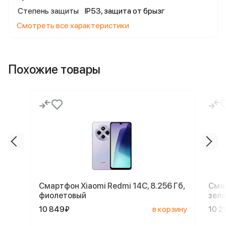
Степень защиты
IP53, защита от брызг
Смотреть все характеристики
Похожие товары
Смартфон Xiaomi Redmi 14C, 8.256 Гб,
Смар
фиолетовый
зел
10 849₽
в корзину
10 2