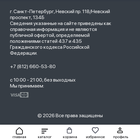
Кредит
Защитные стекла и пленки
Термометры
Весь каталог
Политика возврата
Ремешки
Товары для детей
г. Санкт-Петербург, Невский пр. 118/Невский
Новые поступления
Политика конфиденциальности
Рюкзаки
Саундбары
проспект, 134Б
Популярное
Оплата и доставка
Кабели
Мониторы
Сведения указанные на сайте приведены как
Акции
Партнерская программа
Зарядные устройства
ТВ-приставки
справочная информация и не являются
Гарантия
публичной офертой, определяемой
Обмен и возврат
положениями статей 437 и 435
Бонусы
Гражданского кодекса Российской
Trade-in
Федерации.
+7 (812) 660-53-80
с 10:00 - 21:00, без выходных
Мы принимаем:
© 2026 Все права защищены
главная
каталог
корзина
избранное
профиль