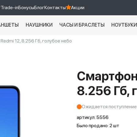
т
Trade-in
Бонусы
Блог
Контакты
Акции
АНШЕТЫ
НАУШНИКИ
ЧАСЫ И БРАСЛЕТЫ
НОУТБУК
Redmi 12, 8.256 Гб, голубое небо
Xiaomi 9 про
xiaomi redmi 12c
Смартфон 
8.256 Гб, 
Ожидается поступление
артикул:
5556
Было продано: 2 шт