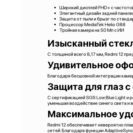
Широкий дисплей FHD+ с частотой
Элегантный дизайн задней панели
Защита от пыли и брызг по станда
Процессор MediaTek Helio G88
Тройная камера на 50 Мп с ИИ
Изысканный стек
С толщиной всего 8,17 мм, Redmi 12 пр
Удивительное оф
Благодаря бесшовной интеграции камер
Защита для глаз 
С сертификацией SGS Low Blue Light и
уменьшая воздействие синего света и в
Максимальное уд
Redmi 12 обеспечивает невероятно плав
сетей. Благодаря функции AdaptiveSyn