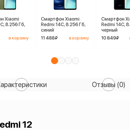
н Xiaomi
Смартфон Xiaomi
Смартфон Xi
C, 8.256 Гб,
Redmi 14C, 8.256 Гб,
Redmi 14C, 8
синий
черный
в корзину
11 488₽
в корзину
10 849₽
арактеристики
Отзывы
(0)
edmi 12