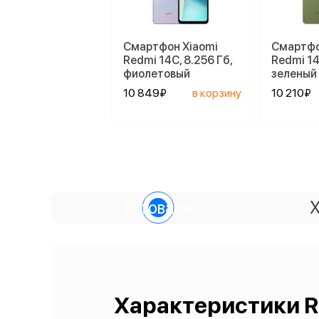
Смартфон Xiaomi
Смартфо
Redmi 14C, 8.256 Гб,
Redmi 14
фиолетовый
зеленый
10 849₽
в корзину
10 210₽
О товаре
Х
Характеристики R