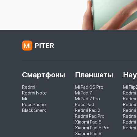
Смартфоны
Планшеты
Нау
Redmi
Mi Pad 6S Pro
Mi Fli
Redmi Note
Mi Pad 7
Redmi
Mi
Mi Pad 7 Pro
Redmi 
PocoPhone
Poco Pad
Redmi 
Black Shark
Redmi Pad 2
Redmi
Redmi Pad Pro
Redmi 
Xiaomi Pad 5
Redmi 
Xiaomi Pad 5 Pro
Redmi 
Xiaomi Pad 6