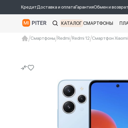
Кредит
Доставка и оплата
Гарантия
Обмен и возвра
КАТАЛОГ
СМАРТФОНЫ
ПЛ
Смартфоны
Redmi
Redmi 12
Смартфон Xiaomi 
xiaomi
Xiaomi 13
xiaomi 13t
redmi 12c