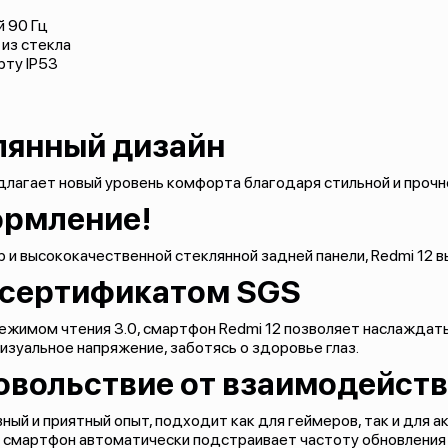
 90 Гц
 из стекла
рту IP53
лянный дизайн
едлагает новый уровень комфорта благодаря стильной и проч
ормление!
 и высококачественной стеклянной задней панели, Redmi 12 
с сертификатом SGS
 режимом чтения 3.0, смартфон Redmi 12 позволяет наслажда
изуальное напряжение, заботясь о здоровье глаз.
овольствие от взаимодейст
ный и приятный опыт, подходит как для геймеров, так и для 
c смартфон автоматически подстраивает частоту обновления