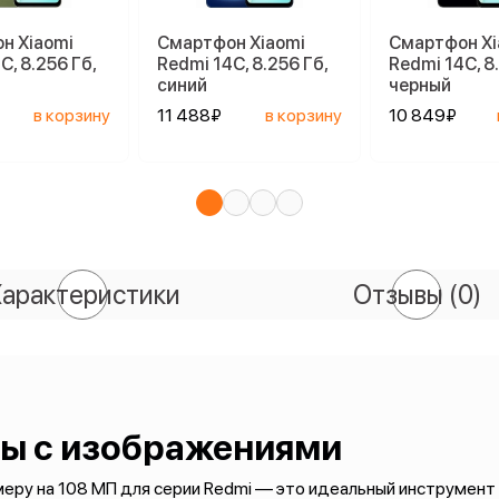
н Xiaomi
Смартфон Xiaomi
Смартфон Xi
C, 8.256 Гб,
Redmi 14C, 8.256 Гб,
Redmi 14C, 8
синий
черный
в корзину
11 488₽
в корзину
10 849₽
арактеристики
Отзывы
(0)
ты с изображениями
еру на 108 МП для серии Redmi — это идеальный инструмент