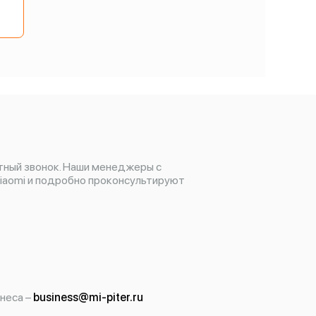
и
тный звонок. Наши менеджеры с
iaomi и подробно проконсультируют
неса –
business@mi-piter.ru