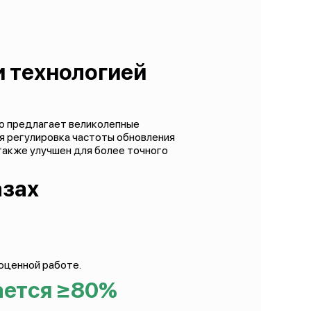
и технологией
то предлагает великолепные
я регулировка частоты обновления
также улучшен для более точного
азах
ноценной работе.
ается ≥80%