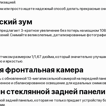
лизацией.
м или просто ищете надежный способ делать прекрасные сни
ский зум
 предлагает 3-кратное увеличение без потерь на мощном 10
ений. Снимайте великолепные, детализированные фотографии
чиком размером 1/1,67 дюйма, который значительно улучшае
ю и яркостью.
я фронтальная камера
ь с обновленной 13-мегапиксельной камерой на передней пан
енное и сбалансированное освещение для идеальных снимков
н стеклянной задней панели
ной задней панелью, которая не только придает устройству б
нии.