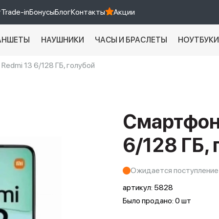
т
Trade-in
Бонусы
Блог
Контакты
Акции
АНШЕТЫ
НАУШНИКИ
ЧАСЫ И БРАСЛЕТЫ
НОУТБУК
Redmi 13 6/128 ГБ, голубой
Xiaomi 9 про
xiaomi redmi 12c
Смартфон 
6/128 ГБ,
Ожидается поступление
артикул:
5828
Было продано: 0 шт