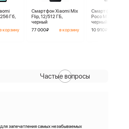
aomi
Смартфон Xiaomi Mix
Смартфон Xiaom
.256 Гб,
Flip, 12/512 ГБ,
Poco M7, 6/128 ГБ
черный
черный
в корзину
77 000₽
в корзину
10 910₽
в ко
Частые вопросы
 для запечатления самых незабываемых