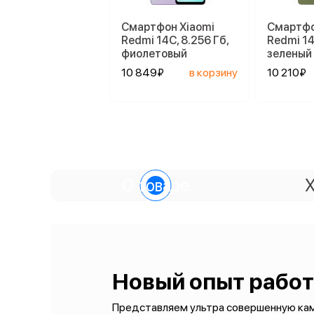
Смартфон Xiaomi
Смартфо
Redmi 14C, 8.256 Гб,
Redmi 14
фиолетовый
зеленый
10 849₽
в корзину
10 210₽
О товаре
Х
Новый опыт рабо
Представляем ультра совершенную кам