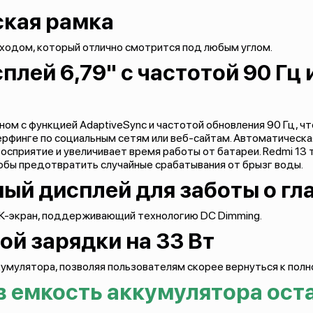
ская рамка
дходом, который отлично смотрится под любым углом.
лей 6,79" с частотой 90 Гц 
ом с функцией AdaptiveSync и частотой обновления 90 Гц, ч
ерфинге по социальным сетям или веб-сайтам. Автоматическа
осприятие и увеличивает время работы от батареи. Redmi 13 
чтобы предотвратить случайные срабатывания от брызг воды.
й дисплей для заботы о гл
К-экран, поддерживающий технологию DC Dimming.
й зарядки на 33 Вт
кумулятора, позволяя пользователям скорее вернуться к пол
в емкость аккумулятора ост