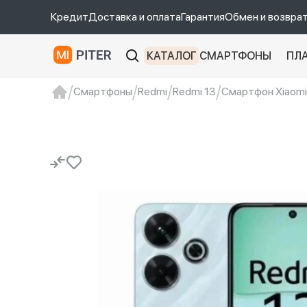
Кредит
Доставка и оплата
Гарантия
Обмен и возвра
КАТАЛОГ
СМАРТФОНЫ
ПЛ
Смартфоны
Redmi
Redmi 13
Смартфон Xiaomi 
xiaomi
Xiaomi 13
xiaomi 13t
redmi 12c