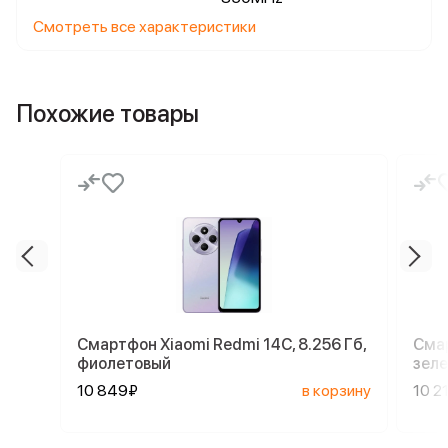
Смотреть все характеристики
Похожие товары
Смартфон Xiaomi Redmi 14C, 8.256 Гб,
Смар
фиолетовый
зел
10 849₽
в корзину
10 2