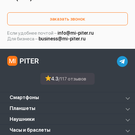
заказать звонок
Если удобнее почтой –
info@mi-piter.ru
Для бизнеса –
business@mi-piter.ru
4.3
/117 отзывов
Смартфоны
Redmi
Планшеты
Redmi Note
Mi Pad 6S Pro
Наушники
Mi
Mi Pad 7
PocoPhone
Mi FlipBuds Pro
Часы и браслеты
Mi Pad 7 Pro
Black Shark