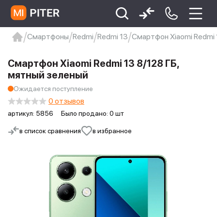
Смартфоны
Redmi
Redmi 13
Смартфон Xiaomi Redmi 
xiaomi
Xiaomi 13
xiaomi 13t
redmi 12c
Смартфон Xiaomi Redmi 13 8/128 ГБ,
Xiaomi 9 про
xiaomi redmi 12c
мятный зеленый
Ожидается поступление
0 отзывов
артикул:
5856
Было продано: 0 шт
в список сравнения
в избранное