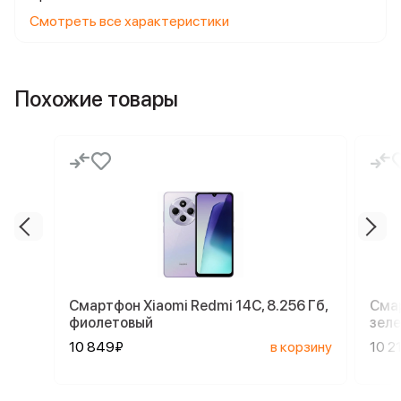
Смотреть все характеристики
Похожие товары
Смартфон Xiaomi Redmi 14C, 8.256 Гб,
Смар
фиолетовый
зел
10 849₽
в корзину
10 2