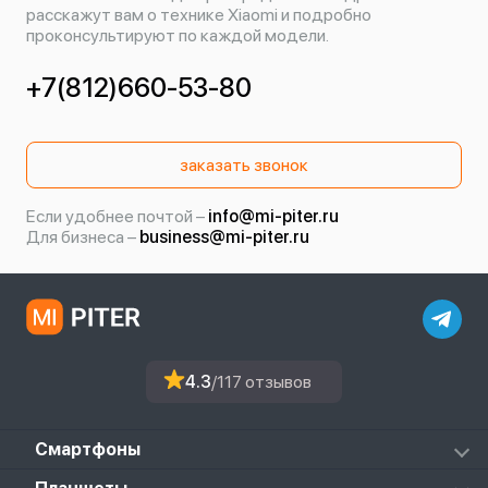
расскажут вам о технике Xiaomi и подробно
проконсультируют по каждой модели.
+7(812)660-53-80
заказать звонок
Если удобнее почтой –
info@mi-piter.ru
Для бизнеса –
business@mi-piter.ru
4.3
/117 отзывов
Смартфоны
Redmi