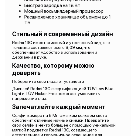
Быстрая зарядка на 18 Вт
Мощный восьмиядерный процессор
Расширяемое хранилище объемом до 1
ТБ
Стильный и современный дизайн
Redmi 13C имеет стильный и утонченный вид, его
толщина составляет всего 8,09 мм, что
обеспечивает удобство в использовании и
держании в руке.
Качество, которому можно
доверять
Поберегите свои глаза от усталости
Дисплей Redmi 13C с сертификацией TÜV Low Blue
Light и TÜV Flicker-Free помогает уменьшить
напряжение глаз.
Запечатлейте каждый момент
Селфи-камера на 8 Мп с мягким кольцом света
обеспечит отличные ночные снимки. Превратите
свои селфи в нечто большее с помощью уникальной
мягкой подсветки Redmi 13C, создающего
естественное и гармоничное освещение для