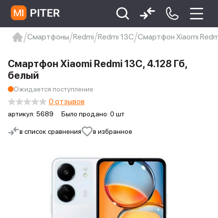
Смартфоны
Redmi
Redmi 13C
Смартфон Xiaomi Redmi
xiaomi
Xiaomi 13
xiaomi 13t
redmi 12c
Смартфон Xiaomi Redmi 13C, 4.128 Гб,
Xiaomi 9 про
xiaomi redmi 12c
белый
Ожидается поступление
0 отзывов
артикул:
5689
Было продано: 0 шт
в список сравнения
в избранное