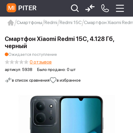
Смартфоны
Redmi
Redmi 15C
Смартфон Xiaomi Redmi
xiaomi
Xiaomi 13
xiaomi 13t
redmi 12c
Смартфон Xiaomi Redmi 15C, 4.128 Гб,
Xiaomi 9 про
xiaomi redmi 12c
черный
Ожидается поступление
0 отзывов
артикул:
5938
Было продано: 0 шт
в список сравнения
в избранное