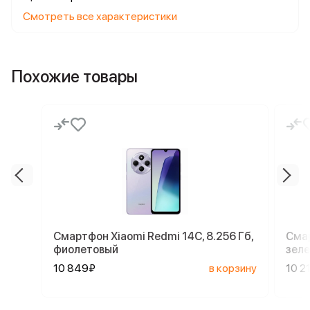
Смотреть все характеристики
Похожие товары
Смартфон Xiaomi Redmi 14C, 8.256 Гб,
Смар
фиолетовый
зел
10 849₽
в корзину
10 2