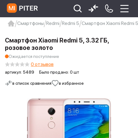
Смартфоны
Redmi
Redmi 5
Смартфон Xiaomi Redmi 5,
xiaomi
Xiaomi 13
xiaomi 13t
redmi 12c
Смартфон Xiaomi Redmi 5, 3.32 ГБ,
Xiaomi 9 про
xiaomi redmi 12c
розовое золото
Ожидается поступление
0 отзывов
артикул:
5489
Было продано: 0 шт
в список сравнения
в избранное