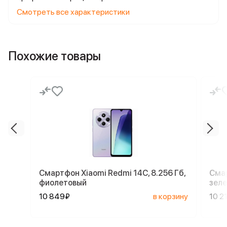
Смотреть все характеристики
Похожие товары
Смартфон Xiaomi Redmi 14C, 8.256 Гб,
Смар
фиолетовый
зел
10 849₽
в корзину
10 2