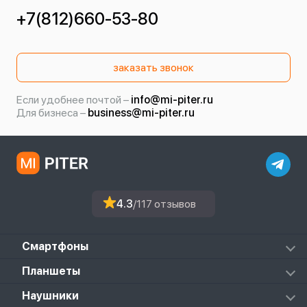
+7(812)660-53-80
заказать звонок
Если удобнее почтой –
info@mi-piter.ru
Для бизнеса –
business@mi-piter.ru
4.3
/117 отзывов
Смартфоны
Redmi
Планшеты
Redmi Note
Mi Pad 6S Pro
Наушники
Mi