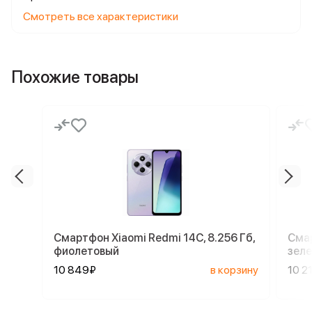
Смотреть все характеристики
Похожие товары
Смартфон Xiaomi Redmi 14C, 8.256 Гб,
Смар
фиолетовый
зел
10 849₽
в корзину
10 2