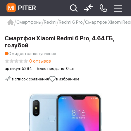
Смартфоны
Redmi
Redmi 6 Pro
Смартфон Xiaomi Redmi
xiaomi
Xiaomi 13
xiaomi 13t
redmi 12c
Смартфон Xiaomi Redmi 6 Pro, 4.64 ГБ,
Xiaomi 9 про
xiaomi redmi 12c
голубой
Ожидается поступление
0 отзывов
артикул:
5284
Было продано: 0 шт
в список сравнения
в избранное