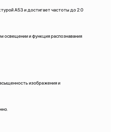
ктурой A53 и достигает частоты до 2.0
м освещении и функция распознавания
насыщенность изображения и
енно.