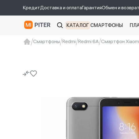
Кредит
Доставка и оплата
Гарантия
Обмен и возвра
КАТАЛОГ
СМАРТФОНЫ
ПЛ
Смартфоны
Redmi
Redmi 6A
Смартфон Xiaomi 
xiaomi
Xiaomi 13
xiaomi 13t
redmi 12c