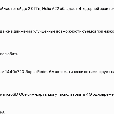
 частотой до 2.0 ГГц. Helio A22 обладает 4-ядерной архите
даже в движении. Улучшенные возможности съемки при низко
е полюбить.
ием 1440x720. Экран Redmi 6A автоматически оптимизирует 
ти microSD. Обе сим-карты могут использовать 4G одноврем
дня.