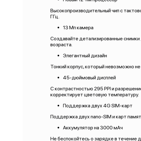
Высокопроизводительный чип с тактовой
ГГц.
13 Мп камера
Создавайте детализированные снимки 
возраста.
Элегантный дизайн
Тонкий корпус, который невозможно н
45-дюймовый дисплей
С контрастностью 295 PPI и разрешен
корректирует цветовую температуру.
Поддержка двух 4G SIM-карт
Поддержка двух nano-SIM и карт памя
Аккумулятор на 3000 мАч
Не беспокойтесь о зарядке в течение 