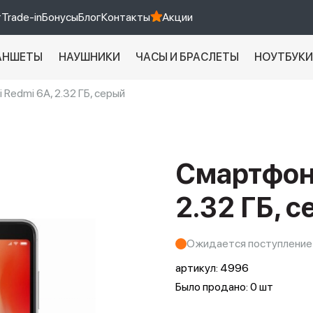
т
Trade-in
Бонусы
Блог
Контакты
Акции
АНШЕТЫ
НАУШНИКИ
ЧАСЫ И БРАСЛЕТЫ
НОУТБУК
Redmi 6A, 2.32 ГБ, серый
Xiaomi 9 про
xiaomi redmi 12c
Смартфон 
2.32 ГБ, 
Ожидается поступление
артикул:
4996
Было продано: 0 шт