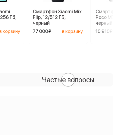
aomi
Смартфон Xiaomi Mix
Смартфон Xiaom
.256 Гб,
Flip, 12/512 ГБ,
Poco M7, 6/128 ГБ
черный
черный
в корзину
77 000₽
в корзину
10 910₽
в ко
Частые вопросы