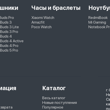
шники
Часы и браслеты
Ноутбу
pBuds Pro
Xiaomi Watch
RedmiBook
 Buds 3
Amazfit
Mi Gaming
Buds 3 Lite
Poco Watch
Notebook Pr
Buds 3 Pro
 Buds 4
Buds 4 Active
Buds 4 Pro
Buds 5 Pro
мация
Каталог
г.
Не
Весь каталог
С
Новые поступления
ка
озврата
Популярное
п