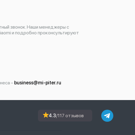
тный звонок. Наши менеджеры с
iaomi и подробно проконсультируют
неса –
business@mi-piter.ru
4.3
/117 отзывов