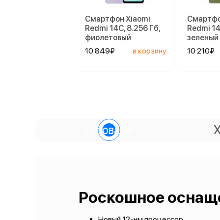
Смартфон Xiaomi
Смартфо
Redmi 14C, 8.256 Гб,
Redmi 14
фиолетовый
зеленый
10 849₽
в корзину
10 210₽
О товаре
Х
Роскошное оснащ
Новый 12-нм процессор