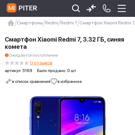
Смартфоны
Redmi
Redmi 7
Смартфон Xiaomi Redmi 7,
xiaomi
Xiaomi 13
xiaomi 13t
redmi 12c
Смартфон Xiaomi Redmi 7, 3.32 ГБ, синяя
Xiaomi 9 про
xiaomi redmi 12c
комета
Ожидается поступление
0 отзывов
артикул:
5169
Было продано: 0 шт
в список сравнения
в избранное