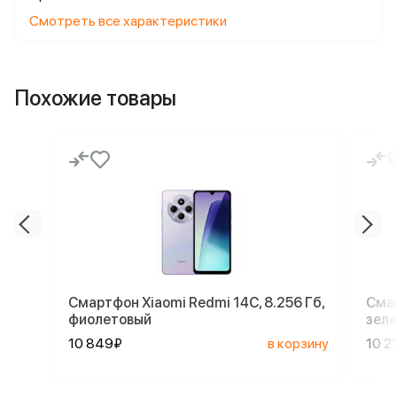
Смотреть все характеристики
Похожие товары
Смартфон Xiaomi Redmi 14C, 8.256 Гб,
Смар
фиолетовый
зел
10 849₽
в корзину
10 2