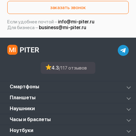
заказать звонок
Если удобнее почтой –
info@mi-piter.ru
Для бизнеса –
business@mi-piter.ru
4.3
/117 отзывов
Смартфоны
Redmi
Планшеты
Redmi Note
Mi Pad 6S Pro
Наушники
Mi
Mi Pad 7
PocoPhone
Mi FlipBuds Pro
Часы и браслеты
Mi Pad 7 Pro
Black Shark
Redmi Buds 3
Poco Pad
Xiaomi Watch
Ноутбуки
Redmi Buds 3 Lite
Redmi Pad 2
Amazfit