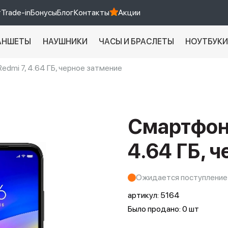
т
Trade-in
Бонусы
Блог
Контакты
Акции
АНШЕТЫ
НАУШНИКИ
ЧАСЫ И БРАСЛЕТЫ
НОУТБУК
edmi 7, 4.64 ГБ, черное затмение
Xiaomi 9 про
xiaomi redmi 12c
Смартфон 
4.64 ГБ, 
Ожидается поступление
артикул:
5164
Было продано: 0 шт