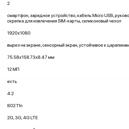
2
смартфон, зарядное устройство, кабель Micro USB, руков
скрепка для извлечения SIM-карты, силиконовый чехол
1920x1080
вырез на экране, сенсорный экран, устойчивое к царапина
75.58x158.73x8.47 мм
12 МП
есть
4.2
802.11n
2G, 3G, 4G LTE