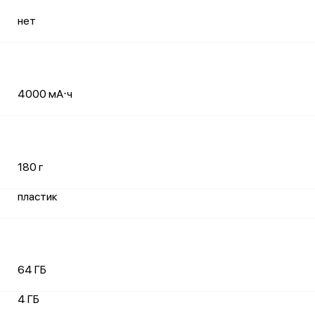
нет
4000 мА⋅ч
180 г
пластик
64 ГБ
4 ГБ