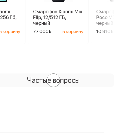
aomi
Смартфон Xiaomi Mix
Смартфон Xiaom
.256 Гб,
Flip, 12/512 ГБ,
Poco M7, 6/128 ГБ
черный
черный
в корзину
77 000₽
в корзину
10 910₽
в ко
Частые вопросы