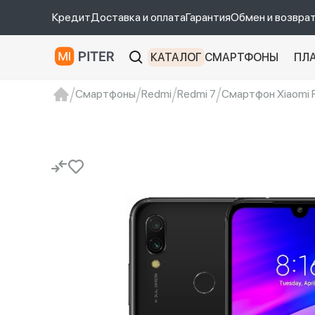
Кредит
Доставка и оплата
Гарантия
Обмен и возвра
КАТАЛОГ
СМАРТФОНЫ
ПЛ
Смартфоны
Redmi
Redmi 7
Смартфон Xiaomi R
xiaomi
Xiaomi 13
xiaomi 13t
redmi 12c