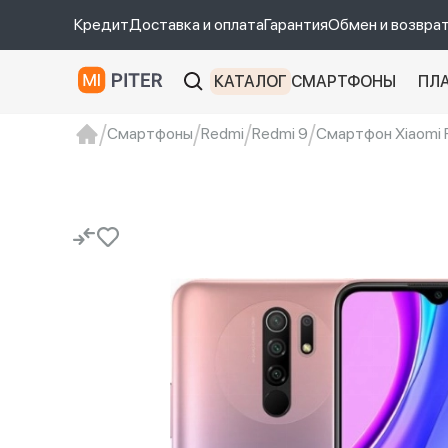
Кредит
Доставка и оплата
Гарантия
Обмен и возвра
КАТАЛОГ
СМАРТФОНЫ
ПЛ
Смартфоны
Redmi
Redmi 9
Смартфон Xiaomi R
xiaomi
Xiaomi 13
xiaomi 13t
redmi 12c