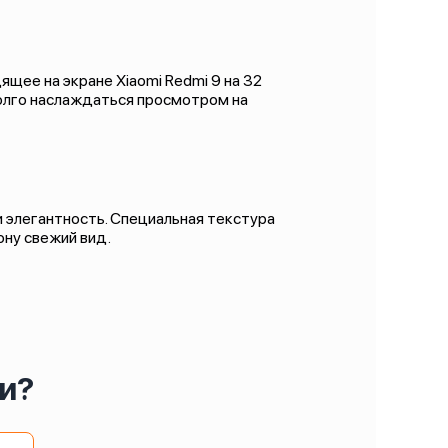
щее на экране Xiaomi Redmi 9 на 32
долго наслаждаться просмотром на
и элегантность. Специальная текстура
ону свежий вид.
и?