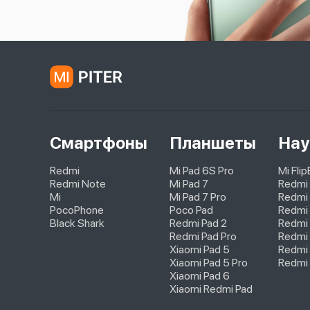
Смартфоны
Планшеты
Нау
Redmi
Mi Pad 6S Pro
Mi Fli
Redmi Note
Mi Pad 7
Redmi
Mi
Mi Pad 7 Pro
Redmi 
PocoPhone
Poco Pad
Redmi 
Black Shark
Redmi Pad 2
Redmi
Redmi Pad Pro
Redmi 
Xiaomi Pad 5
Redmi 
Xiaomi Pad 5 Pro
Redmi 
Xiaomi Pad 6
Xiaomi Redmi Pad