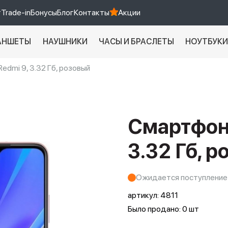
т
Trade-in
Бонусы
Блог
Контакты
Акции
АНШЕТЫ
НАУШНИКИ
ЧАСЫ И БРАСЛЕТЫ
НОУТБУК
edmi 9, 3.32 Гб, розовый
Xiaomi 9 про
xiaomi redmi 12c
Смартфон 
3.32 Гб, 
Ожидается поступление
артикул:
4811
Было продано: 0 шт