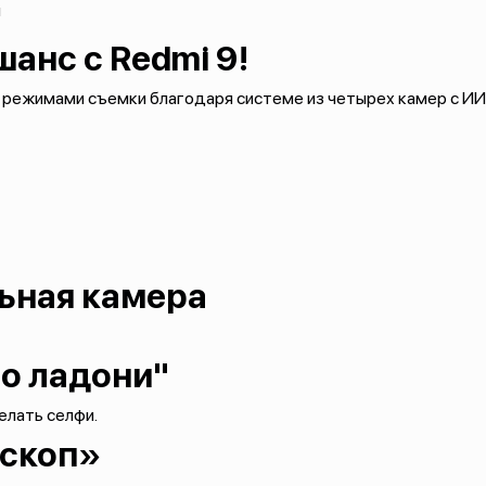
ч
шанс с Redmi 9!
режимами съемки благодаря системе из четырех камер с И
.
ьная камера
о ладони"
елать селфи.
оскоп»