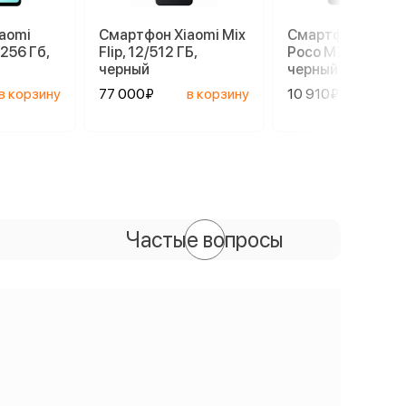
aomi
Смартфон Xiaomi Mix
Смартфон Xiaom
.256 Гб,
Flip, 12/512 ГБ,
Poco M7, 6/128 ГБ
черный
черный
в корзину
77 000₽
в корзину
10 910₽
в ко
Частые вопросы