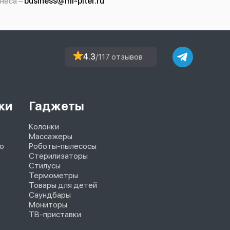
неса –
business@mi-piter.ru
4.3
/117 отзывов
ки
Гаджеты
Колонки
Массажеры
o
Роботы-пылесосы
Стерилизаторы
Стилусы
Термометры
Товары для детей
Саундбары
Мониторы
ТВ-приставки