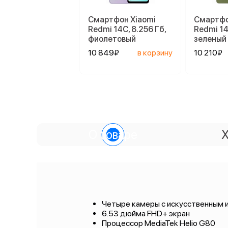
Смартфон Xiaomi
Смартфо
Redmi 14C, 8.256 Гб,
Redmi 14
фиолетовый
зеленый
10 849₽
в корзину
10 210₽
О товаре
Х
Четыре камеры с искусственным
6.53 дюйма FHD+ экран
Процессор MediaTek Helio G80