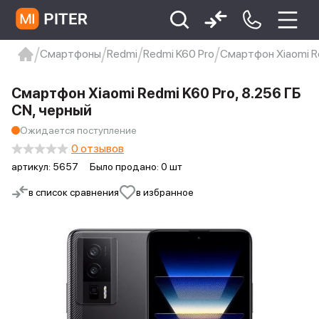
Смартфоны
Redmi
Redmi K60 Pro
Смартфон Xiaomi Re
xiaomi
Xiaomi 13
xiaomi 13t
redmi 12c
Смартфон Xiaomi Redmi K60 Pro, 8.256 ГБ
Xiaomi 9 про
xiaomi redmi 12c
CN, черный
Ожидается поступление
0 отзывов
артикул:
5657
Было продано: 0 шт
в список сравнения
в избранное