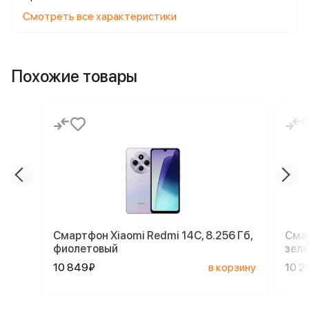
Смотреть все характеристики
Похожие товары
Смартфон Xiaomi Redmi 14C, 8.256 Гб,
Смар
фиолетовый
зел
10 849₽
в корзину
10 2