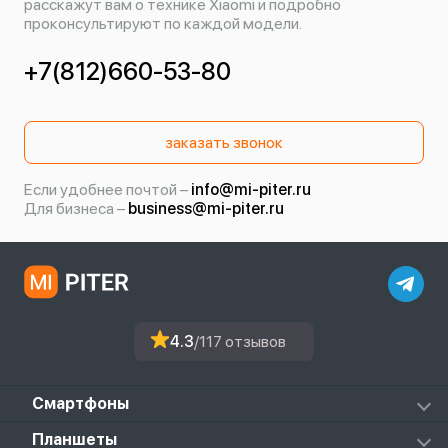
расскажут вам о технике Xiaomi и подробно
проконсультируют по каждой модели.
+7(812)660-53-80
заказать звонок
Если удобнее почтой –
info@mi-piter.ru
Для бизнеса –
business@mi-piter.ru
4.3
/117 отзывов
Смартфоны
Redmi
Планшеты