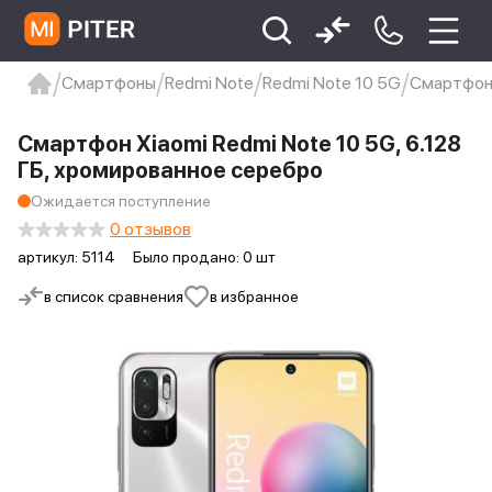
Смартфоны
Redmi Note
Redmi Note 10 5G
Смартфон 
xiaomi
Xiaomi 13
xiaomi 13t
redmi 12c
Смартфон Xiaomi Redmi Note 10 5G, 6.128
Xiaomi 9 про
xiaomi redmi 12c
ГБ, хромированное серебро
Ожидается поступление
0 отзывов
артикул:
5114
Было продано: 0 шт
в список сравнения
в избранное