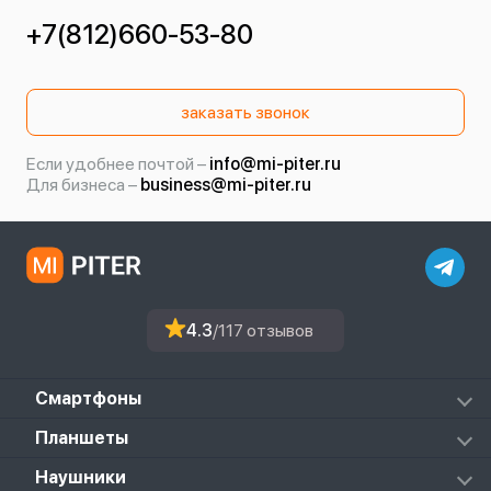
+7(812)660-53-80
заказать звонок
Если удобнее почтой –
info@mi-piter.ru
Для бизнеса –
business@mi-piter.ru
4.3
/117 отзывов
Смартфоны
Redmi
Планшеты
Redmi Note
Mi Pad 6S Pro
Наушники
Mi