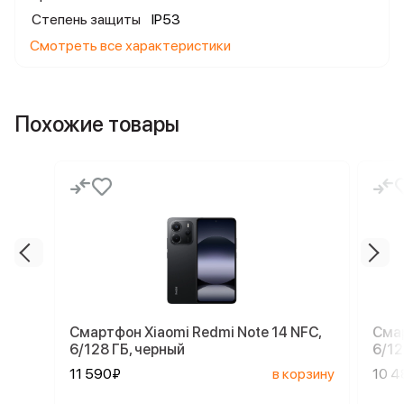
Степень защиты
IP53
Смотреть все характеристики
Похожие товары
Смартфон Xiaomi Redmi Note 14 NFC,
Смар
6/128 ГБ, черный
6/12
11 590₽
в корзину
10 4