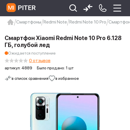
Смартфоны
Redmi Note
Redmi Note 10 Pro
Смартфон 
xiaomi
Xiaomi 13
xiaomi 13t
redmi 12c
Смартфон Xiaomi Redmi Note 10 Pro 6.128
Xiaomi 9 про
xiaomi redmi 12c
ГБ, голубой лед
Ожидается поступление
0 отзывов
артикул:
4889
Было продано: 1 шт
в список сравнения
в избранное