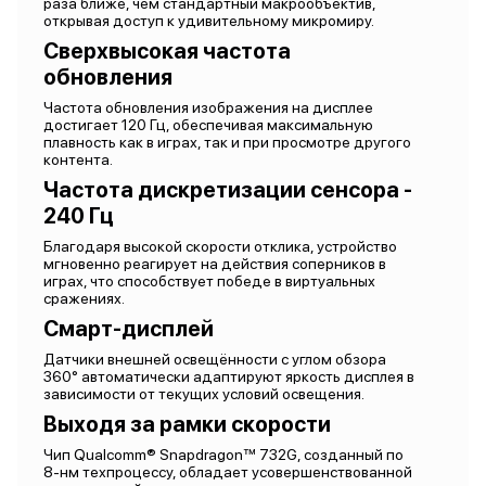
раза ближе, чем стандартный макрообъектив,
открывая доступ к удивительному микромиру.
Сверхвысокая частота
обновления
Частота обновления изображения на дисплее
достигает 120 Гц, обеспечивая максимальную
плавность как в играх, так и при просмотре другого
контента.
Частота дискретизации сенсора -
240 Гц
Благодаря высокой скорости отклика, устройство
мгновенно реагирует на действия соперников в
играх, что способствует победе в виртуальных
сражениях.
Смарт-дисплей
Датчики внешней освещённости с углом обзора
360° автоматически адаптируют яркость дисплея в
зависимости от текущих условий освещения.
Выходя за рамки скорости
Чип Qualcomm® Snapdragon™ 732G, созданный по
8-нм техпроцессу, обладает усовершенствованной